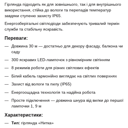
Гірлянда підходить як для зовнішнього, так і для внутрішнього
використання, стійка до вологи та перепадів температур
завдяки ступеню захисту IP65.
Енергозберігальні світлодіоди забезпечують тривалий термін
служби та стабільну яскравість.
Переваги:
Довжина 30 м — достатньо для декору фасаду, балкона чи
саду
300 яскравих LED-лампочок з рівномірним світінням
8 режимів роботи для різних світлових ефектів
Білий кабель гармонійно виглядає на світлих поверхнях
Захист від вологи та пилу (IP65)
Енергоощадна технологія та надійна робота
Просте підключення — довжина шнура від вилки до першої
лампочки 1, 9 м
Характеристики:
Тип:
гірлянда «Нитка»