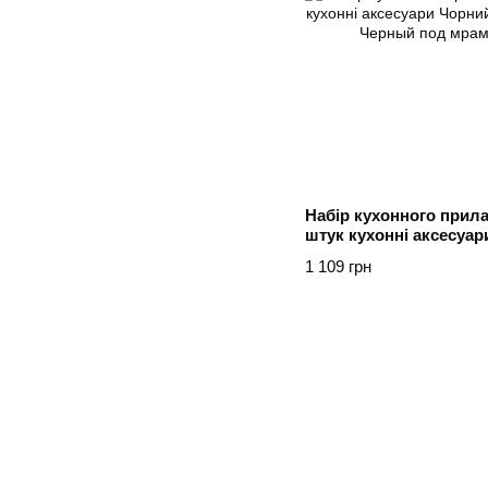
Набір кухонного прила
штук кухонні аксесуар
TS Kitchen Черный по
1 109 грн