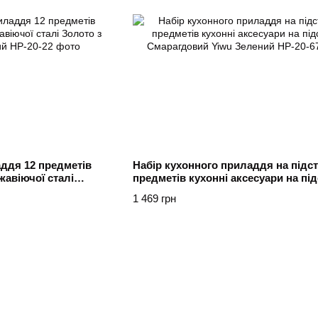
аддя 12 предметів
Набір кухонного приладдя на підст
жавіючої сталі
предметів кухонні аксесуари на під
 Чорний
Смарагдовий Yiwu Зелений
1 469 грн