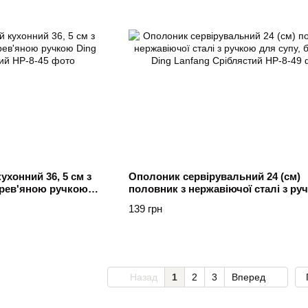
хонний 36, 5 см з
Ополоник сервірувальний 24 (см)
ерев'яною ручкою
половник з нержавіючої сталі з ру
вий
супу, бульйону Ding Lanfang Срібл
139 грн
Назад
1
2
3
Вперед