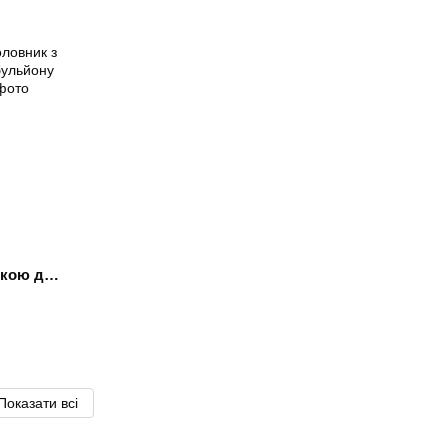
чкою для
ястий
Показати всі