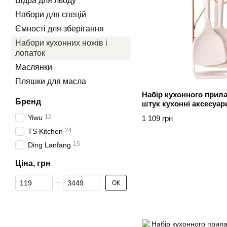
Відра для льоду
Набори для спецій
Ємності для зберігання
Набори кухонних ножів і
лопаток
Маслянки
Пляшки для масла
Набір кухонного прила
Бренд
штук кухонні аксесуар
12
Yiwu
1 109 грн
24
TS Kitchen
15
Ding Lanfang
Ціна, грн
Від Ціна, грн
До Ціна, грн
ОК