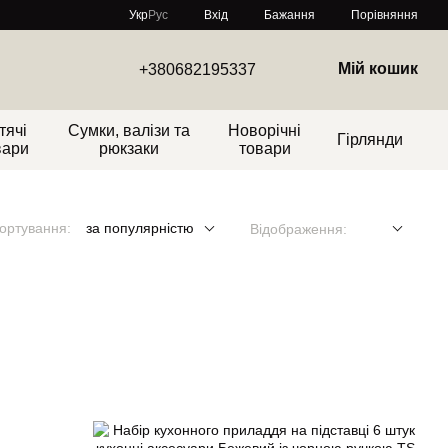
Порівняння
Укр
Рус
Вхід
Бажання
Мій кошик
+380682195337
тячі
Сумки, валізи та
Новорічні
Гірлянди
вари
рюкзаки
товари
ортування:
за популярністю
Відображення: