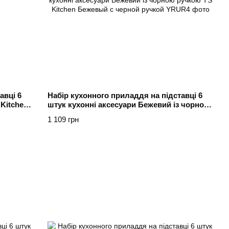
авці 6
Набір кухонного приладдя на підставці 6
Kitchen
штук кухонні аксесуари Бежевий із чорною
ручкою TS Kitchen Бежевый с черной
1 109 грн
ручкой