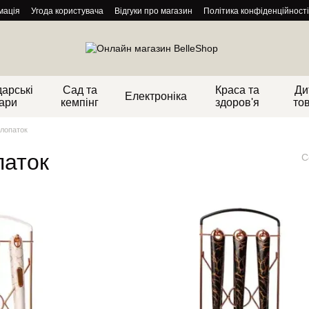
мація
Угода користувача
Відгуки про магазин
Політика конфіденційності
арські
Сад та
Краса та
Ди
Електроніка
ари
кемпінг
здоров'я
то
 лопаток
паток
С