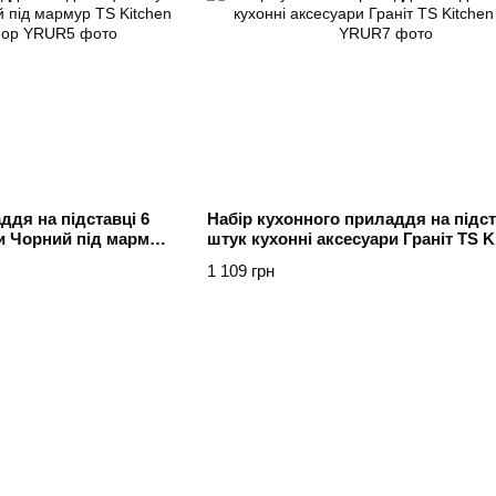
ддя на підставці 6
Набір кухонного приладдя на підст
и Чорний під мармур
штук кухонні аксесуари Граніт TS K
д мрамор
Білий
1 109 грн