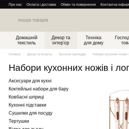
Перейти до основного контенту
Про нас
Оплата і доставка
Обмін та повернення
Контактна інфор
Домашній
Декор та
Техніка
Господ
текстиль
інтер'єр
для дому
тов
Головна
Декор та інтер'єр
Кухонне приладдя
Набори кухонних ножів і
Набори кухонних ножів і ло
Аксесуари для кухні
Коктейльні набори для бару
Ковбасні шприці
Кухонні підставки
Сушилки для посуду
Тертушки