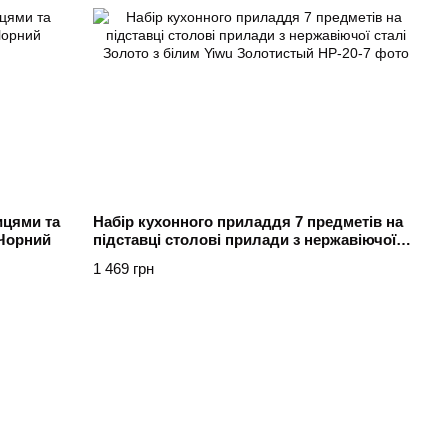
ицями та
Набір кухонного приладдя 7 предметів на
 Чорний
підставці столові прилади з нержавіючої
сталі Золото з білим Yiwu Золотистый
1 469 грн