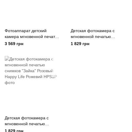
Фотоаппарат детский
Детская фотокамера с
камера мгновенной печати
мгновенной печатью
Фламинго Full HD Розовый
снимков "Зайка" синий
3 569 грн
1 829 грн
Happy Life Рожевий
Happy Life Синій
Детская фотокамера с
мгновенной печатью
снимков "Зайка" Розовый
1 829 грн