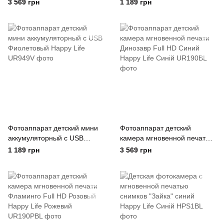
Camera Mini Full HD Розовый
Розовый Happy Life Рожевий
3 569 грн
1 189 грн
Yimi Life Рожевий
Фотоаппарат детский мини
Фотоаппарат детский
аккумуляторный с USB
камера мгновенной печати
Фиолетовый Happy Life
Динозавр Full HD Синий
1 189 грн
3 569 грн
Happy Life Синій