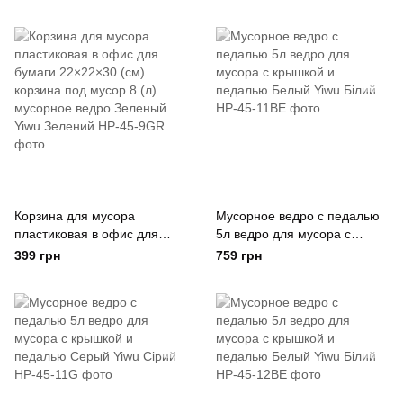
корзина под мусор 8
корзина под мусор 8 (л)
(лмусорное ведро
мусорное ведро Серый Yiwu
Коричневый Yiwu
Сірий
Коричневий
Корзина для мусора
Мусорное ведро с педалью
пластиковая в офис для
5л ведро для мусора с
бумаги 22×22×30 (см)
крышкой и педалью Белый
399 грн
759 грн
корзина под мусор 8 (л)
Yiwu Білий
мусорное ведро Зеленый
Yiwu Зелений