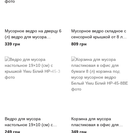
Мусорное ведро на дверцу 6
Мусорное ведро складное с
(л) ведро для мусора
сенсорной крышкой от 8 л
пластиковое навесное
до 17. 5 л серый Houhai
339 грн
809 грн
Коричневый Yiwu
Industrial Сірий
Коричневий
Ведро для мусора
Корзина для мусора
настольное 19×10 (см) с
пластиковая в офис для
крышкой Yiwu Білий
бумаги 8 (л) корзина под
249 грн
349 грн