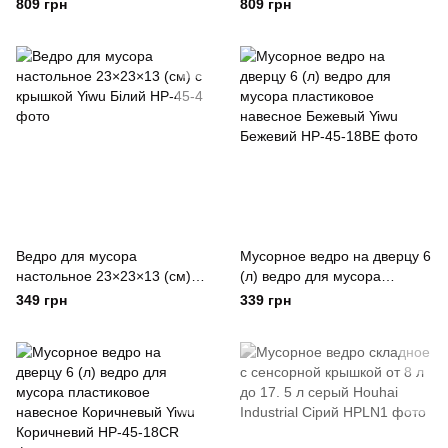
до 17. 5 л Розовый Houhai
до 17. 5 л Синий Houhai
809 грн
809 грн
Industrial Рожевий
Industrial Синій
Ведро для мусора
Мусорное ведро на дверцу 6
настольное 23×23×13 (см) с
(л) ведро для мусора
крышкой Yiwu Білий
пластиковое навесное
349 грн
339 грн
Бежевый Yiwu Бежевий