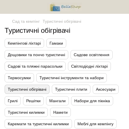
Сад та кемпінг
Туристичні обігрівачі
Туристичні обігрівачі
Кемпінгові ліхтарі
Гамаки
Дощовики та пончо туристичні
Садове освітлення
Садові та пляжні парасольки
Світлодіодні ліхтарі
Термосумки
Туристичні інструменти та набори
Туристичні обігрівачі
Туристичні плити
Аксесуари
Грилі
Решітки
Мангали
Набори для пікніка
Туристичні килимки
Намети
Каремати та туристичні килимки
Меблі для кемпінгу