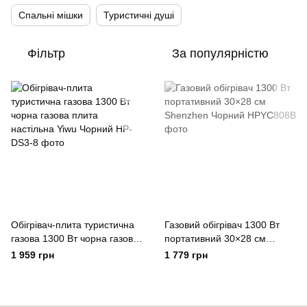
Спальні мішки
Туристичні душі
Фільтр
За популярністю
Обігрівач-плита туристична
Газовий обігрівач 1300 Вт
газова 1300 Вт чорна газова
портативний 30×28 см
плита настільна Yiwu Чорний
Shenzhen Чорний
1 959 грн
1 779 грн