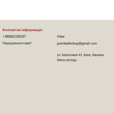
Контактна інформація
+380682195337
Viber
prombelleshop@gmail.com
Передзвонити вам?
ул. Березовая 43, Киев, Украина
Мапа проїзду