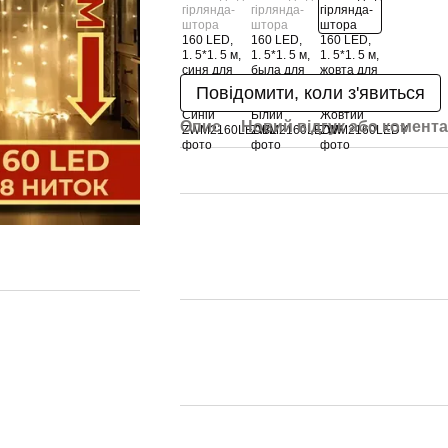
Повідомити, коли з'явиться
Опис
Новий відгук або комент