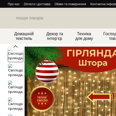
Перейти до основного контенту
Про нас
Оплата і доставка
Обмін та повернення
Контактна інфор
Домашній
Декор та
Техніка
Господ
текстиль
інтер'єр
для дому
тов