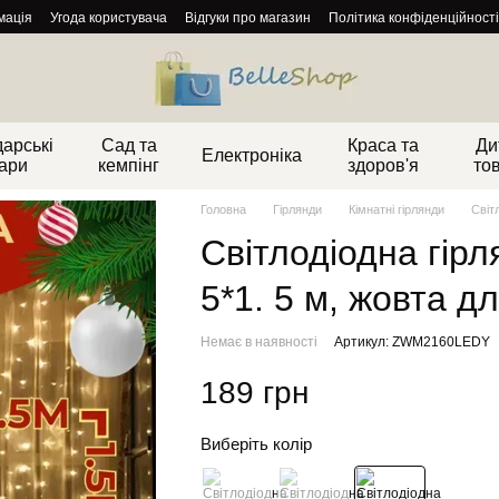
мація
Угода користувача
Відгуки про магазин
Політика конфіденційності
арські
Сад та
Краса та
Ди
Електроніка
ари
кемпінг
здоров'я
то
Головна
Гірлянди
Кімнатні гірлянди
Світ
Світлодіодна гір
5*1. 5 м, жовта 
Немає в наявності
Артикул: ZWM2160LEDY
189 грн
Виберіть колір