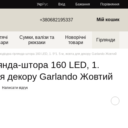
Порівняння
Укр
Рус
Вхід
Бажання
Мій кошик
+380682195337
тячі
Сумки, валізи та
Новорічні
Гірлянди
вари
рюкзаки
товари
лодіодна гірлянда-штора 160 LED, 1. 5*1. 5 м, жовта для декору Garlando Жовтий
лянда-штора 160 LED, 1.
для декору Garlando Жовтий
Написати відгук