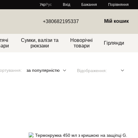
Порівняння
Укр
Рус
Вхід
Бажання
Мій кошик
+380682195337
тячі
Сумки, валізи та
Новорічні
Гірлянди
вари
рюкзаки
товари
ортування:
за популярністю
Відображення: