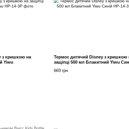
y з кришкою на
Термос дитячий Disney з кришкою 
й Yiwu
защіпці 500 мл Блакитний Yiwu Син
669 грн