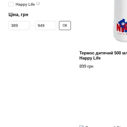
12
Happy Life
Ціна, грн
Від Ціна, грн
До Ціна, грн
ОК
Термос дитячий 500 м
Happy Life
899 грн