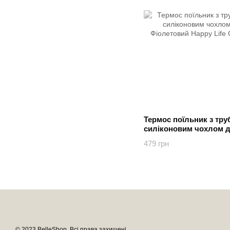
Термос поїльник з тру
силіконовим чохлом д
Фіолетовий Happy Life
479 грн
© 2023 BelleShop. Всі права захищені.