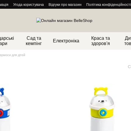
мація
Угода користувача
Відгуки про магазин
Політика конфіденційності
арські
Сад та
Краса та
Ди
Електроніка
ари
кемпінг
здоров'я
то
ермоси для дітей
С