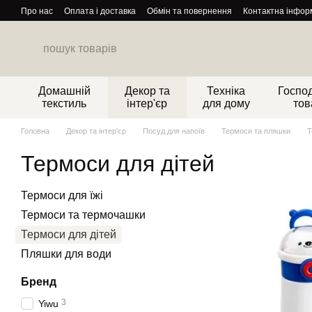
Перейти до основного контенту
Про нас
Оплата і доставка
Обмін та повернення
Контактна інфор
Домашній
Декор та
Техніка
Господ
текстиль
інтер'єр
для дому
тов
Головна
Декор та інтер'єр
Посуд для напоїв
Термоси та пляшки
Т
Термоси для дітей
Термоси для їжі
Термоси та термочашки
Термоси для дітей
Пляшки для води
Бренд
3
Yiwu