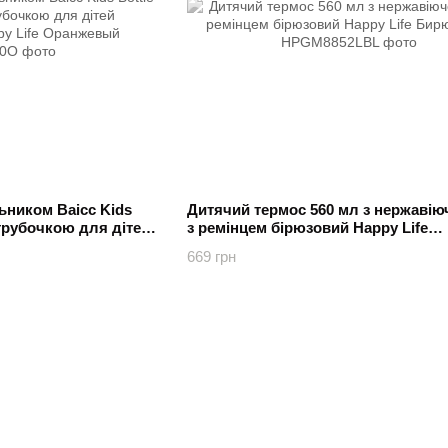
ьником Baicc Kids
Дитячий термос 560 мл з нержавіюч
 трубочкою для дітей
з ремінцем бірюзовий Happy Life
Life Оранжевый
Бирюзовый
669 грн