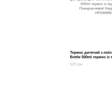
Термос дитячий з поїл
Bottle 500ml термос із
Помаранчевий Happy 
529 грн