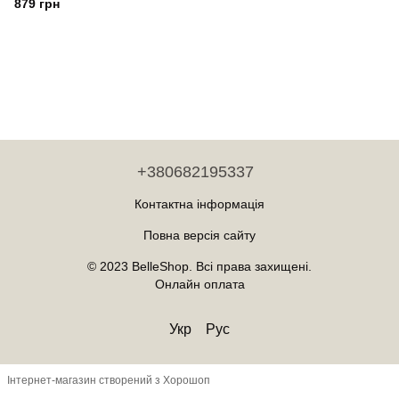
тварин 10 Вт Geemy Золото
879 грн
+380682195337
Контактна інформація
Повна версія сайту
© 2023 BelleShop. Всі права захищені.
Онлайн оплата
Укр
Рус
Інтернет-магазин створений з Хорошоп