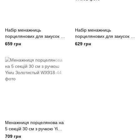
Набір менажниць
Набір менажниць
порцелянових для закусок 3
порцелянових для закусок 3
(шт) по 50 (мл) менажниці
штуки по 100 мл у формі
659 грн
629 грн
на бамбуковій підставці
серця на бамбуковій
Синій Yiwu
підставці Yiwu Разные цвета
Менажниця порцелянова на
5 секцій 30 см з ручкою Yiwu
Золотистый
709 грн