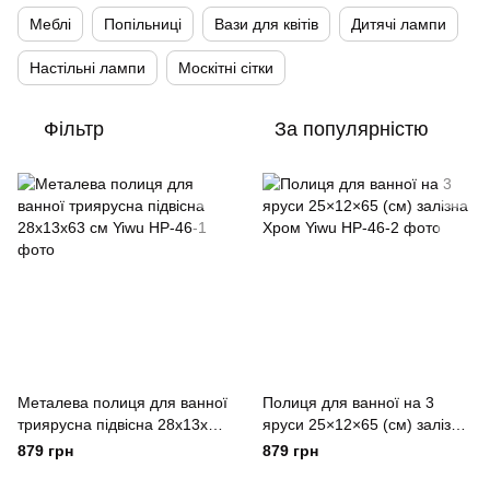
Меблі
Попільниці
Вази для квітів
Дитячі лампи
Настільні лампи
Москітні сітки
Фільтр
За популярністю
Металева полиця для ванної
Полиця для ванної на 3
триярусна підвісна 28х13х63
яруси 25×12×65 (см) залізна
см Yiwu
Хром Yiwu
879 грн
879 грн