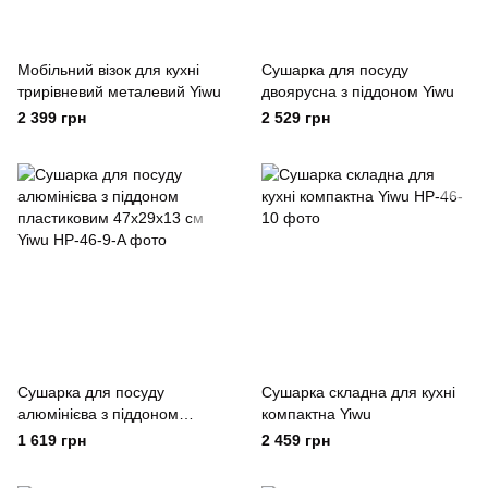
Мобільний візок для кухні
Сушарка для посуду
трирівневий металевий Yiwu
двоярусна з піддоном Yiwu
2 399 грн
2 529 грн
Сушарка для посуду
Сушарка складна для кухні
алюмінієва з піддоном
компактна Yiwu
пластиковим 47x29x13 см
1 619 грн
2 459 грн
Yiwu