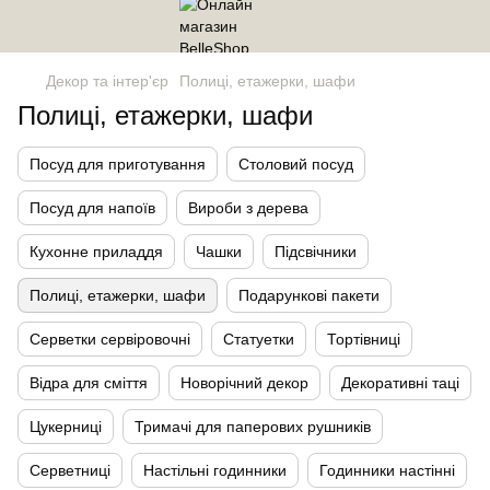
Декор та інтер'єр
Полиці, етажерки, шафи
Полиці, етажерки, шафи
Посуд для приготування
Столовий посуд
Посуд для напоїв
Вироби з дерева
Кухонне приладдя
Чашки
Підсвічники
Полиці, етажерки, шафи
Подарункові пакети
Серветки сервіровочні
Статуетки
Тортівниці
Відра для сміття
Новорічний декор
Декоративні таці
Цукерниці
Тримачі для паперових рушників
Серветниці
Настільні годинники
Годинники настінні