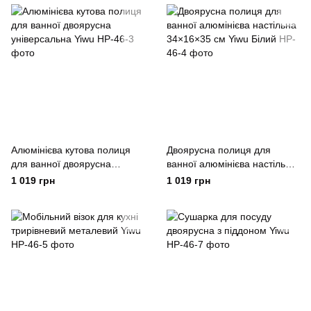
Алюмінієва кутова полиця
Двоярусна полиця для
для ванної двоярусна
ванної алюмінієва настільна
універсальна Yiwu
34×16×35 см Yiwu Білий
1 019 грн
1 019 грн