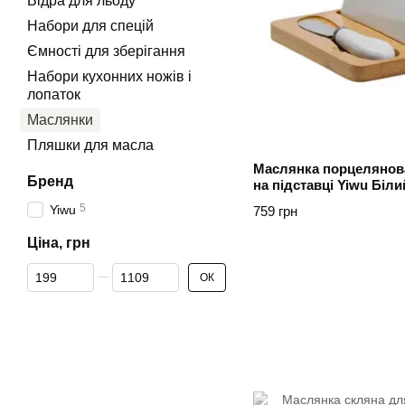
Відра для льоду
Набори для спецій
Ємності для зберігання
Набори кухонних ножів і
лопаток
Маслянки
Пляшки для масла
Маслянка порцелянова
Бренд
на підставці Yiwu Біли
5
Yiwu
759 грн
Ціна, грн
Від Ціна, грн
До Ціна, грн
ОК