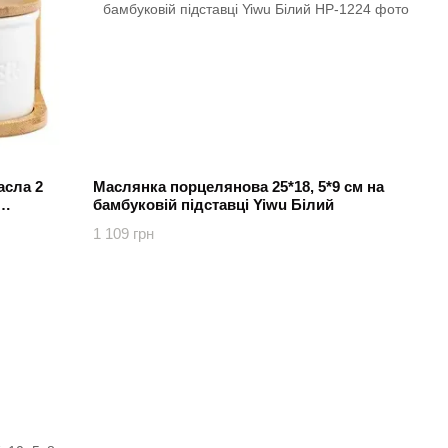
асла 2
Маслянка порцелянова 25*18, 5*9 см на
бамбуковій підставці Yiwu Білий
1 109 грн