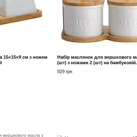
 15×15×9 см з ножем
Набір маслянок для вершкового м
й
(шт) з ножами 2 (шт) на бамбуковій
підставці Yiwu Білий
929 грн