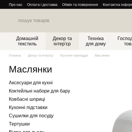
Перейти до основного контенту
Про нас
Оплата і доставка
Обмін та повернення
Контактна інфор
Домашній
Декор та
Техніка
Господ
текстиль
інтер'єр
для дому
тов
Головна
Декор та інтер'єр
Кухонне приладдя
Маслянки
Маслянки
Аксесуари для кухні
Коктейльні набори для бару
Ковбасні шприці
Кухонні підставки
Сушилки для посуду
Тертушки