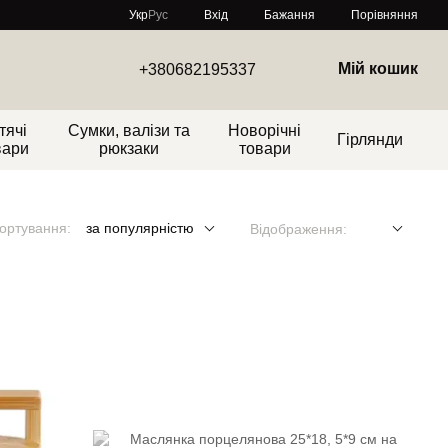
Порівняння
Укр
Рус
Вхід
Бажання
Мій кошик
+380682195337
тячі
Сумки, валізи та
Новорічні
Гірлянди
вари
рюкзаки
товари
ортування:
за популярністю
Відображення: