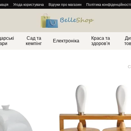
мація
Угода користувача
Відгуки про магазин
Політика конфіденційності
арські
Сад та
Краса та
Ди
Електроніка
ари
кемпінг
здоров'я
то
С