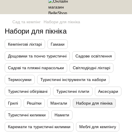
Сад та кемпінг
Набори для пікніка
Набори для пікніка
Кемпінгові ліхтарі
Гамаки
Дощовики та пончо туристичні
Садове освітлення
Садові та пляжні парасольки
Світлодіодні ліхтарі
Термосумки
Туристичні інструменти та набори
Туристичні обігрівачі
Туристичні плити
Аксесуари
Грилі
Решітки
Мангали
Набори для пікніка
Туристичні килимки
Намети
Каремати та туристичні килимки
Меблі для кемпінгу