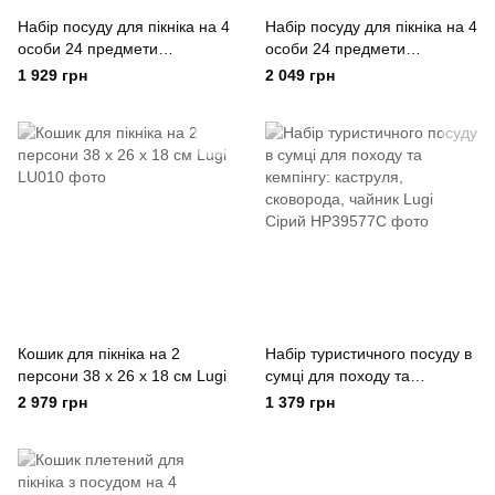
Набір посуду для пікніка на 4
Набір посуду для пікніка на 4
особи 24 предмети
особи 24 предмети
Сріблястий Lugi Серебряный
Золотистий Lugi Золотистый
1 929 грн
2 049 грн
Кошик для пікніка на 2
Набір туристичного посуду в
персони 38 x 26 x 18 см Lugi
сумці для походу та
кемпінгу: каструля,
2 979 грн
1 379 грн
сковорода, чайник Lugi
Сірий