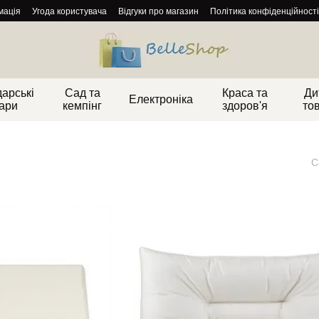
мація
Угода користувача
Відгуки про магазин
Політика конфіденційності
арські
Сад та
Краса та
Ди
Електроніка
ари
кемпінг
здоров'я
то
С