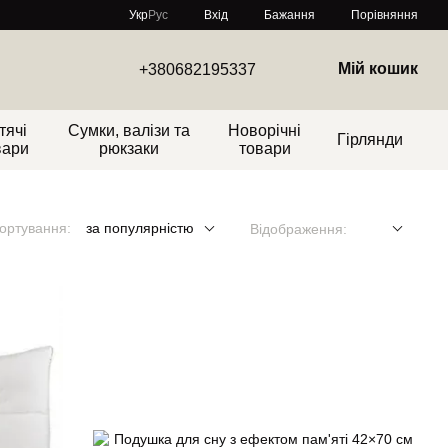
Порівняння
Укр
Рус
Вхід
Бажання
Мій кошик
+380682195337
тячі
Сумки, валізи та
Новорічні
Гірлянди
вари
рюкзаки
товари
ортування:
за популярністю
Відображення: