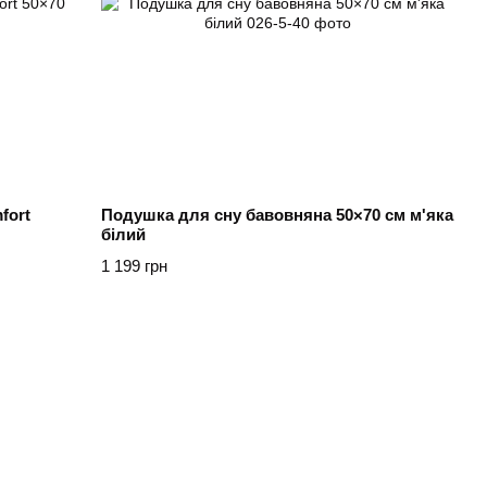
fort
Подушка для сну бавовняна 50×70 см м'яка
білий
1 199 грн