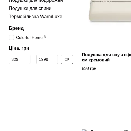
Подушки для подорожей
Подушки для спини
Термобілизна WarmLuxe
Бренд
8
Colorful Home
Ціна, грн
Подушка для сну з ефе
Від Ціна, грн
До Ціна, грн
см кремовий
ОК
899 грн