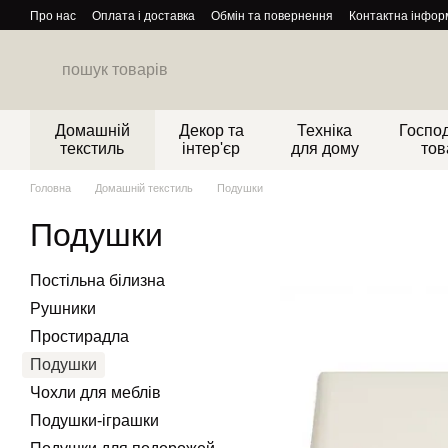
Перейти до основного контенту
Про нас
Оплата і доставка
Обмін та повернення
Контактна інфор
Домашній
Декор та
Техніка
Господ
текстиль
інтер'єр
для дому
тов
Головна
Домашній текстиль
Подушки
Подушки
Постільна білизна
Рушники
Простирадла
Подушки
Чохли для меблів
Подушки-іграшки