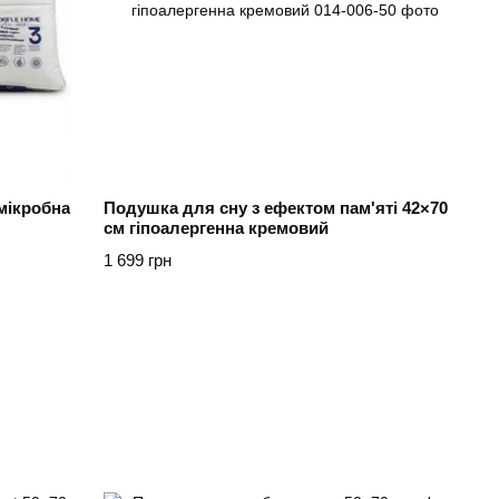
мікробна
Подушка для сну з ефектом пам'яті 42×70
см гіпоалергенна кремовий
1 699 грн