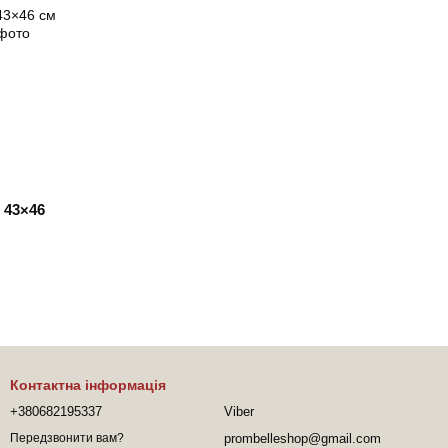
 43×46
Контактна інформація
+380682195337
Viber
prombelleshop@gmail.com
Передзвонити вам?