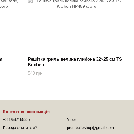
ля
Решітка гриль велика глибока 32×25 см TS
Kitchen
549 грн
Контактна інформація
+380682195337
Viber
prombelleshop@gmail.com
Передзвонити вам?