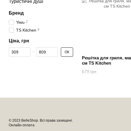
Туристичні душі
Бренд
2
Yiwu
4
TS Kitchen
Ціна, грн
Від Ціна, грн
До Ціна, грн
ОК
Решітка для гриля, ма
см TS Kitchen
679 грн
© 2023 BelleShop. Всі права захищені.
Онлайн оплата