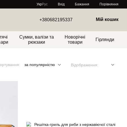
Порівняння
Укр
Рус
Вхід
Бажання
Мій кошик
+380682195337
тячі
Сумки, валізи та
Новорічні
Гірлянди
вари
рюкзаки
товари
ортування:
за популярністю
Відображення: