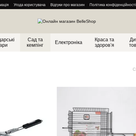
мація
Угода користувача
Відгуки про магазин
Політика конфіденційності
арські
Сад та
Краса та
Ди
Електроніка
ари
кемпінг
здоров'я
то
С