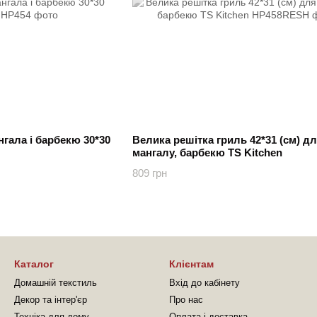
нгала і барбекю 30*30
Велика решітка гриль 42*31 (см) д
мангалу, барбекю TS Kitchen
809 грн
Каталог
Клієнтам
Домашній текстиль
Вхід до кабінету
Декор та інтер'єр
Про нас
Техніка для дому
Оплата і доставка