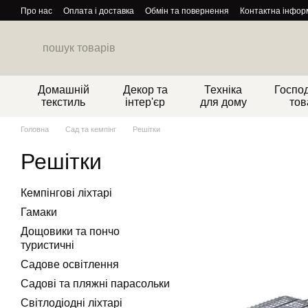
Перейти до основного контенту
Про нас
Оплата і доставка
Обмін та повернення
Контактна інфор
Домашній
Декор та
Техніка
Господ
текстиль
інтер'єр
для дому
тов
Головна
Сад та кемпінг
Решітки
Решітки
Кемпінгові ліхтарі
Гамаки
Дощовики та пончо
туристичні
Садове освітлення
Садові та пляжні парасольки
Світлодіодні ліхтарі