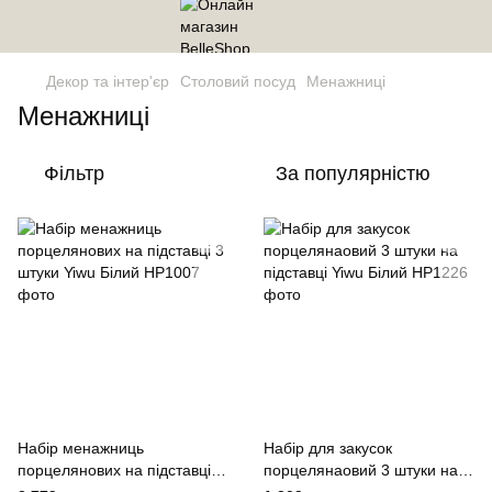
Декор та інтер'єр
Столовий посуд
Менажниці
Менажниці
Фільтр
За популярністю
Набір менажниць
Набір для закусок
порцелянових на підставці 3
порцелянаовий 3 штуки на