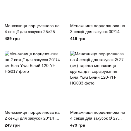
Менажниця порцелянова на
Менажниця порцелянова на
4 секції для закусок 25×25×4
3 секції для закусок 30*14 см
см Біла Yiwu Білий
Біла Yiwu Білий
489 грн
419 грн
Менажниця порцелянова на
Менажниця порцелянова на
2 секції для закусок 20*14 см
4 секції для закусок Ø 27
Біла Yiwu Білий
(см) тарілка менажниця
249 грн
479 грн
кругла для сервірування