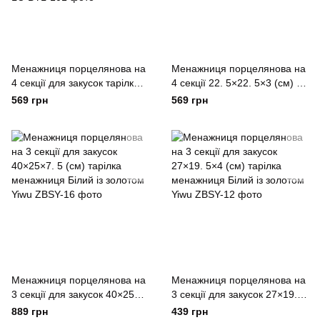
Менажниця порцелянова на
Менажниця порцелянова на
4 секції для закусок тарілка
4 секції 22. 5×22. 5×3 (см) з
менажниця 22. 5×22. 5×3
ручкою Білий зі сріблом Yiwu
569 грн
569 грн
(см) менажниця з ручкою
Бежевий
Білий з золотом Yiwu
Менажниця порцелянова на
Менажниця порцелянова на
3 секції для закусок 40×25×7.
3 секції для закусок 27×19.
5 (см) тарілка менажниця
5×4 (см) тарілка менажниця
889 грн
439 грн