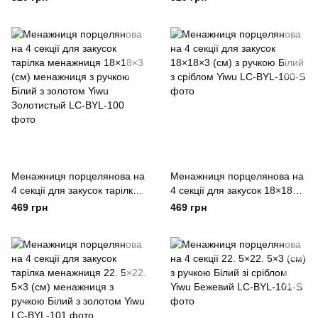
сріблом Yiwu Сріблястий
Золотистый
Менажниця порцелянова на
Менажниця порцелянова на
4 секції для закусок тарілка
4 секції для закусок 18×18×3
менажниця 18×18×3 (см)
(см) з ручкою Білий з
469 грн
469 грн
менажниця з ручкою Білий з
сріблом Yiwu
золотом Yiwu Золотистый