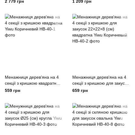
штуки Yiwu Білий
підставці Yiwu Білий
2 779 грн
1 209 грн
Менажниця дерев'яна на 4
Менажниця дерев'яна на 4
секції з кришкою квадратна
секції з кришкою для закусок
Yiwu Коричневий
22×22×8 (см) квадратна Yiwu
559 грн
659 грн
Коричневий