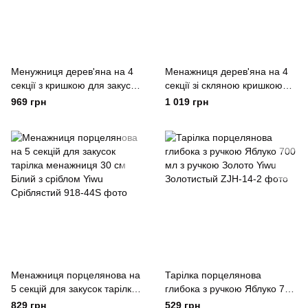
Менужниця дерев'яна на 4
Менажниця дерев'яна на 4
секції з кришкою для закусок
секції зі скляною кришкою
Ø25 (см) кругла Yiwu
для закусок овальна Yiwu
969 грн
1 019 грн
Коричневий
Коричневий
Менажниця порцелянова на
Тарілка порцелянова
5 секцій для закусок тарілка
глибока з ручкою Яблуко 700
менажниця 30 см Білий з
мл з ручкою Золото Yiwu
829 грн
529 грн