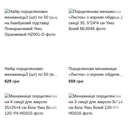
Білий із золотом Yiwu
Білий із золотом Yiwu
Набір порцелянових
Порцелянова менажниця
менажниць3 (шт) по 50 (мл)
«Листок» з чорним обідком 2
на бамбуковій підставці
секції 35, 5*24*4 см Yiwu
629 грн
659 грн
Помаранчевий Yiwu
Білий
Оранжевый