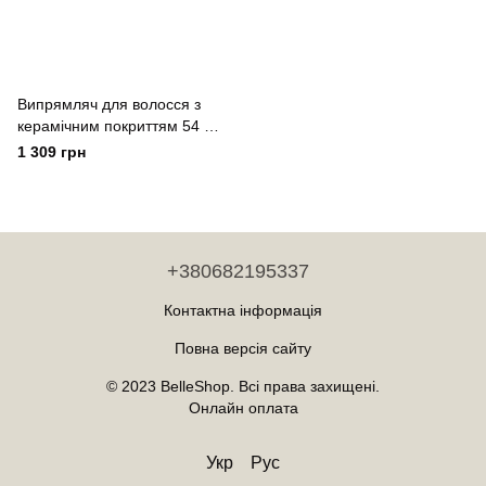
Випрямляч для волосся з
керамічним покриттям 54 Вт
9 температурних режимів
1 309 грн
Sokany
+380682195337
Контактна інформація
Повна версія сайту
© 2023 BelleShop. Всі права захищені.
Онлайн оплата
Укр
Рус