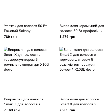
Утюжок для волосся 50 Вт
Випрямляч керамічний для
Рожевий Sokany
волосся 50 Вт професійний
5 режимів до 230 градусів 45
789 грн
1 279 грн
Вт Sokany
Випрямляч для волосся
Випрямляч для волосся
Smart X для волосся з
Smart X для волосся з
терморегулятором 5
терморегулятором 5
7 169 грн
7 209 грн