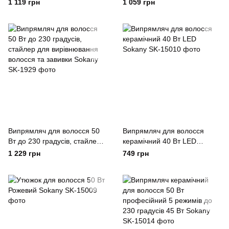
1 119 грн
1 059 грн
Випрямляч для волосся 50
Випрямляч для волосся
Вт до 230 градусів, стайлер
керамічний 40 Вт LED
для вирівнювання волосся
Sokany
1 229 грн
749 грн
та завивки Sokany