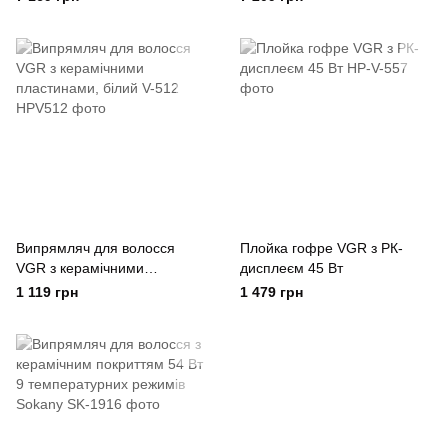
режимів температури
режимів температури
Бежевий
Випрямляч для волосся
Плойка гофре VGR з РК-
VGR з керамічними
дисплеєм 45 Вт
пластинами, білий V-512
1 119 грн
1 479 грн