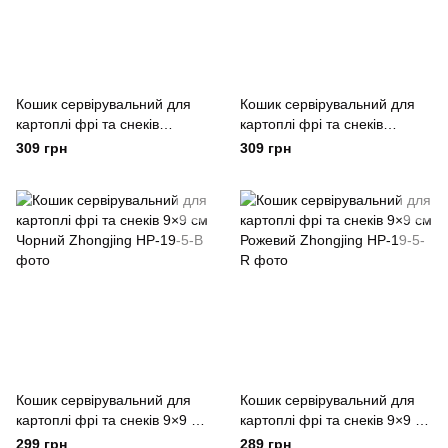
Кошик сервірувальний для
Кошик сервірувальний для
картоплі фрі та снеків
картоплі фрі та снеків
13×11×7 см Рожеве золото
13×11×7 см Чорний
309 грн
309 грн
Zhongjing Рожевий
Zhongjing
Кошик сервірувальний для
Кошик сервірувальний для
картоплі фрі та снеків 9×9 см
картоплі фрі та снеків 9×9 см
Чорний Zhongjing
Рожевий Zhongjing
299 грн
289 грн