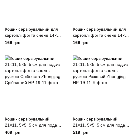
Кошик сервірувальний для
Кошик сервірувальний для
картоплі фрі та снеків 14×10.
картоплі фрі та снеків 14×10.
5×6. 5 см Рожевий Zhongjing
5×6. 5 см Золото Zhongjing
169 грн
169 грн
Золотистый
Кошик сервірувальний
Кошик сервірувальний
21×11, 5×5, 5 см для подачі
21×11. 5×5. 5 см для подачі
картоплі фрі та снеків з
картоплі фрі та снеків з
409 грн
519 грн