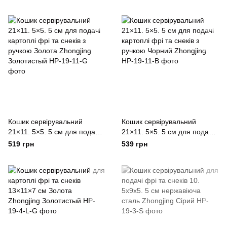
ручкою Срібляста Zhongjing
ручкою Рожевий Zhongjing
Сріблястий
Кошик сервірувальний
Кошик сервірувальний
21×11. 5×5. 5 см для подачі
21×11. 5×5. 5 см для подачі
картоплі фрі та снеків з
картоплі фрі та снеків з
519 грн
539 грн
ручкою Золота Zhongjing
ручкою Чорний Zhongjing
Золотистый