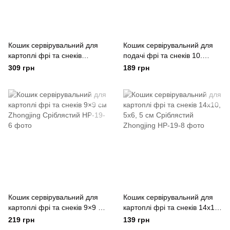
Кошик сервірувальний для
Кошик сервірувальний для
картоплі фрі та снеків
подачі фрі та снеків 10.
13×11×7 см Золота
5х9х5. 5 см нержавіюча
309 грн
189 грн
Zhongjing Золотистый
сталь Zhongjing Сірий
Кошик сервірувальний для
Кошик сервірувальний для
картоплі фрі та снеків 9×9 см
картоплі фрі та снеків 14х10,
Zhongjing Сріблястий
5х6, 5 см Сріблястий
219 грн
139 грн
Zhongjing