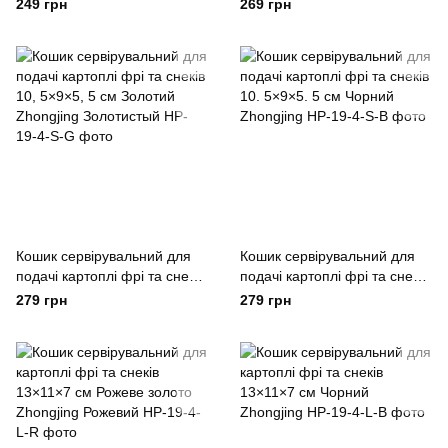
13х11х7см фритюрниця
10. 5×9×5. 5 см Рожеве
249 грн
269 грн
нержавіюча сталь Zhongjing
золото Zhongjing Рожевий
Сірий
Кошик сервірувальний для
Кошик сервірувальний для
подачі картоплі фрі та снеків
подачі картоплі фрі та снеків
10, 5×9×5, 5 см Золотий
10. 5×9×5. 5 см Чорний
279 грн
279 грн
Zhongjing Золотистый
Zhongjing