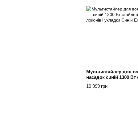
Мультистайлер для во
насадок синій 1300 Вт
волосся локонів і укл
19 999 грн
MAX