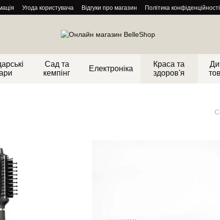
мація
Угода користувача
Відгуки про магазин
Політика конфіденційності
арські
Сад та
Краса та
Ди
Електроніка
ари
кемпінг
здоров'я
то
С