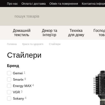
Перейти до основного контенту
Про нас
Оплата і доставка
Обмін та повернення
Контактна інфор
Домашній
Декор та
Техніка
Господ
текстиль
інтер'єр
для дому
тов
Головна
Краса та здоров'я
Стайлери
Стайлери
Бренд
1
Gemei
9
Smartx
4
Energy MAX
3
VGR
4
Sokany