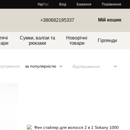
Порівняння
Укр
Рус
Вхід
Бажання
Мій кошик
+380682195337
тячі
Сумки, валізи та
Новорічні
Гірлянди
вари
рюкзаки
товари
ортування:
за популярністю
Відображення: