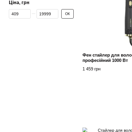
Ціна, грн
Від Ціна, грн
До Ціна, грн
ОК
Фен стайлер для волос
професійний 1000 Вт
1 459 грн