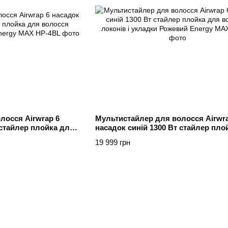
лосся Airwrap 6
Мультистайлер для волосся Airwra
 стайлер плойка для
насадок синій 1300 Вт стайлер пло
адки Синій Energy
волосся локонів і укладки Рожеви
19 999 грн
MAX