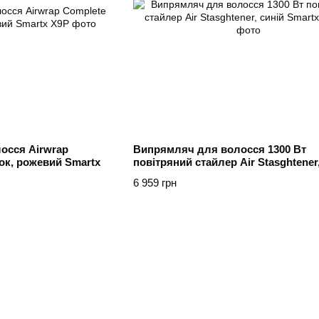
осся Airwrap
Випрямляч для волосся 1300 Вт
ок, рожевий Smartx
повітряний стайлер Air Stasghtener,
Smartx
6 959 грн