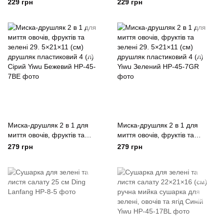
фритюру Zhongjing
229 грн
229 грн
Нержавеющая сталь
Миска-друшляк 2 в 1 для
Миска-друшляк 2 в 1 для
миття овочів, фруктів та
миття овочів, фруктів та
зелені 29. 5×21×11 (см)
зелені 29. 5×21×11 (см)
279 грн
279 грн
друшляк пластиковий 4 (л)
друшляк пластиковий 4 (л)
Сірий Yiwu Бежевий
Yiwu Зелений