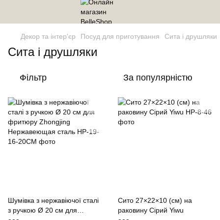
Декор та інтер'єр
Посуд для приготування
Сита і друшляки
Сита і друшляки
Фільтр
За популярністю
Шумівка з нержавіючої сталі
Сито 27×22×10 (см) на
з ручкою Ø 20 см для
раковину Сірий Yiwu