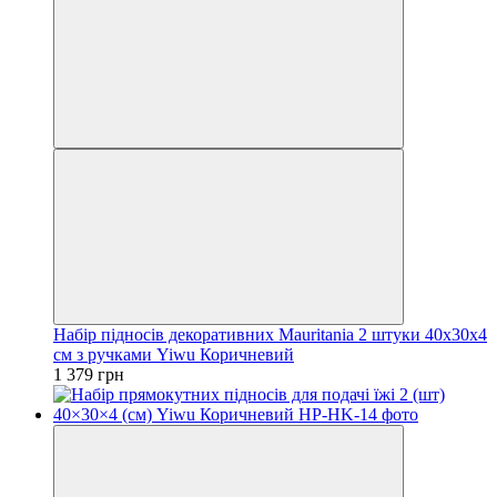
Набір підносів декоративних Mauritania 2 штуки 40х30х4
см з ручками Yiwu Коричневий
1 379 грн