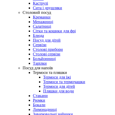
Каструлі
Сита і друшляки
Столовий посуд
Креманки
Менажниці
Салатниці
Сітки та кошики для фрі
Блюда
Посуд для дітей
Сервізи
Столові прибори
Столові сервізи
Больйонниці
Тарілки
Посуд для напоїв
Термоси та пляшки
Термоси для їжі
Термоси та термочашки
Термоси для дітей
Пляшки для води
Стакани
Рюмки
Бокали
Лимонадниці
Заварювальні чайники