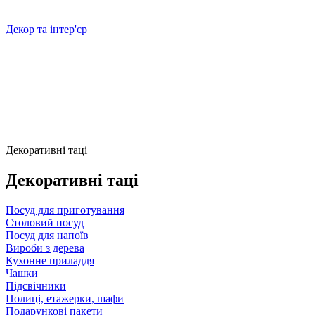
Декор та інтер'єр
Декоративні таці
Декоративні таці
Посуд для приготування
Столовий посуд
Посуд для напоїв
Вироби з дерева
Кухонне приладдя
Чашки
Підсвічники
Полиці, етажерки, шафи
Подарункові пакети