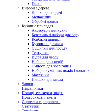
Глеки
Вироби з дерева
Дошки для подачі
Менажниці
Обробні дошки
Кухонне приладдя
Аксесуари для кухні
Коктейльні набори для бару
Ковбасні шприці
Кухонні підставки
Сушилки для посуду
Тертушки
Відра для льоду
Набори для спецій
Ємності для зберігання
Набори кухонних ножів і лопаток
Маслянки
Пляшки для масла
Чашки
Підсвічники
Полиці, етажерки, шафи
Подарункові пакети
Серветки сервіровочні
Статуетки
Тортівниці