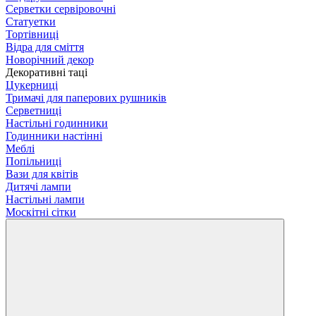
Серветки сервіровочні
Статуетки
Тортівниці
Відра для сміття
Новорічний декор
Декоративні таці
Цукерниці
Тримачі для паперових рушників
Серветниці
Настільні годинники
Годинники настінні
Меблі
Попільниці
Вази для квітів
Дитячі лампи
Настільні лампи
Москітні сітки