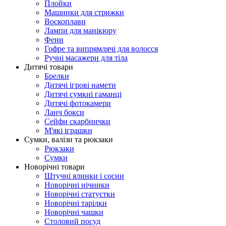
Плойки
Машинки для стрижки
Воскоплави
Лампи для манікюру
Фени
Гофре та випрямлячі для волосся
Ручні масажери для тіла
Дитячі товари
Брелки
Дитячі ігрові намети
Дитячі сумкиі гаманці
Дитячі фотокамери
Ланч бокси
Сейфи скарбнички
М'які іграшки
Сумки, валізи та рюкзаки
Рюкзаки
Сумки
Новорічні товари
Штучні ялинки і сосни
Новорічні нічники
Новорічні статуєтки
Новорічні тарілки
Новорічні чашки
Столовий посуд