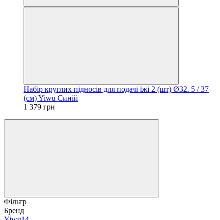
Набір круглих підносів для подачі їжі 2 (шт) Ø32. 5 / 37
(см) Yiwu Синій
1 379 грн
Фільтр
Бренд
Yiwu
14