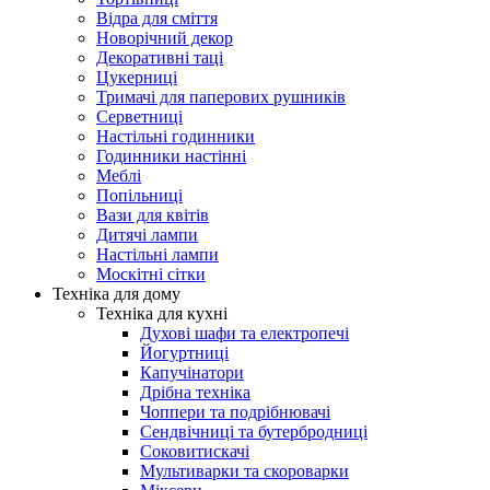
Відра для сміття
Новорічний декор
Декоративні таці
Цукерниці
Тримачі для паперових рушників
Серветниці
Настільні годинники
Годинники настінні
Меблі
Попільниці
Вази для квітів
Дитячі лампи
Настільні лампи
Москітні сітки
Техніка для дому
Техніка для кухні
Духові шафи та електропечі
Йогуртниці
Капучінатори
Дрібна техніка
Чоппери та подрібнювачі
Сендвічниці та бутербродниці
Соковитискачі
Мультиварки та скороварки