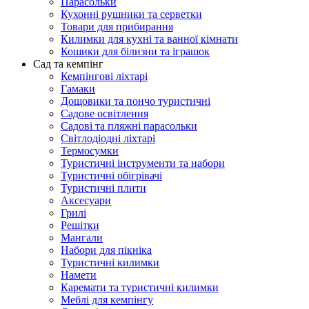
Парасольки
Кухонні рушники та серветки
Товари для прибирання
Килимки для кухні та ванної кімнати
Кошики для білизни та іграшок
Сад та кемпінг
Кемпінгові ліхтарі
Гамаки
Дощовики та пончо туристичні
Садове освітлення
Садові та пляжні парасольки
Світлодіодні ліхтарі
Термосумки
Туристичні інструменти та набори
Туристичні обігрівачі
Туристичні плити
Аксесуари
Грилі
Решітки
Мангали
Набори для пікніка
Туристичні килимки
Намети
Каремати та туристичні килимки
Меблі для кемпінгу