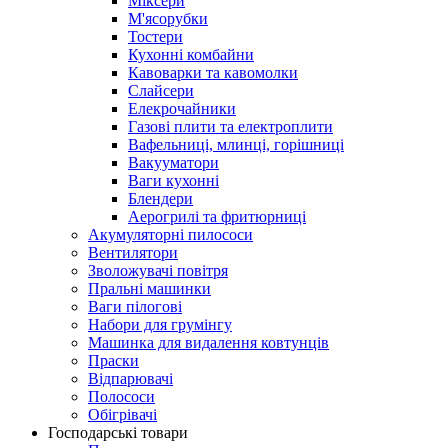
Міксери
М'ясорубки
Тостери
Кухонні комбайни
Кавоварки та кавомолки
Слайсери
Елекрочайники
Газові плити та електроплити
Вафельниці, млинці, горішниці
Вакууматори
Ваги кухонні
Блендери
Аерогрилі та фритюрниці
Акумуляторні пилососи
Вентилятори
Зволожувачі повітря
Пральні машинки
Ваги пілогові
Набори для грумінгу
Машинка для видалення ковтунців
Праски
Відпарювачі
Полососи
Обігрівачі
Господарські товари