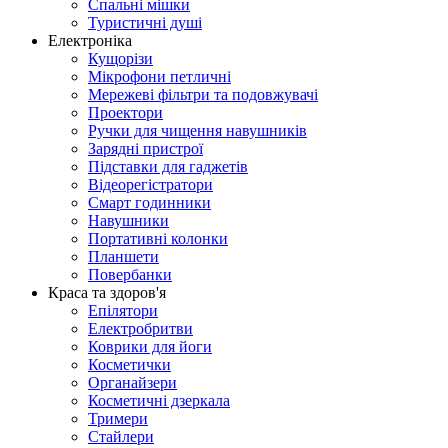
Спальні мішки
Туристичні душі
Електроніка
Кущорізи
Мікрофони петличні
Мережеві фільтри та подовжувачі
Проектори
Ручки для чищення навушників
Зарядні пристрої
Підставки для гаджетів
Відеорегістратори
Смарт годинники
Навушники
Портативні колонки
Планшети
Повербанки
Краса та здоров'я
Епілятори
Електробритви
Коврики для йоги
Косметички
Органайзери
Косметичні дзеркала
Тримери
Стайлери