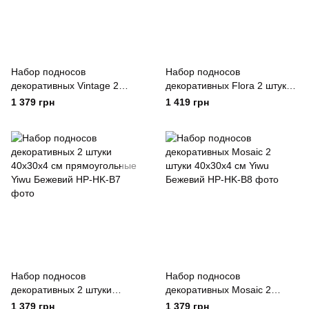
Набор подносов
Набор подносов
декоративных Vintage 2
декоративных Flora 2 штуки
штуки 37 / 32, 5 см с ручками
40х30х4 см прямоугольные
1 379 грн
1 419 грн
Yiwu Бежевий
Yiwu Чорний
Набор подносов
Набор подносов
декоративных 2 штуки
декоративных Mosaic 2
40х30х4 см прямоугольные
штуки 40х30х4 см Yiwu
1 379 грн
1 379 грн