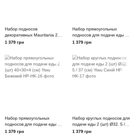
Набор подносов
Набор прямоугольных
декоративных Mauritania 2
подносов для подачи еды 2
штуки 40х30х4 см с ручками
(шт) 40×30×4 (см) Yiwu
1 379 грн
1 379 грн
Yiwu Коричневий
Коричневий
Набор прямоугольных
Набор круглых подносов для
подносов для подачи еды 2
подачи еды 2 (шт) Ø32. 5 /
(шт) 40×30×4 (см) Yiwu
37 (см) Yiwu Синій
1 379 грн
1 379 грн