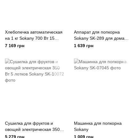
Хлебопечка автоматическая
Аппарат для попкорна
на 1 кг Sokany 700 Вт 15
Sokany SK-289 для дома
программ домашняя
1200 Вт Червоний
7 169 грн
1 639 грн
электрическая хлебопечка
Сушилка для фруктов и
Машинка для попкорна
овощей электрическая 350
Sokany
Вт 5 лотков Sokany
5 279 грн
1 009 грн