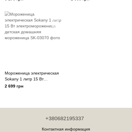
Мороженица электрическая
Sokany 1 литр 15 Вт
электромороженица детская
2 699 грн
домашняя мороженица
+380682195337
Контактная информация