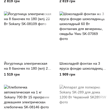
сахарной ваты для дома
сахарной ваты для дома
2 819 грн
2 819 грн
Sokany Мятный
Sokany Рожевий
Йогуртница электрическая
Шоколадній фонтан на 3
на 8 баночек по 180 (мл) 20
яруса фондю шоколадница
Вт Sokany
шоколадный 60 Вт
1 519 грн
1 909 грн
фонтанчик для вечеринки,
свадьбы Yiwu