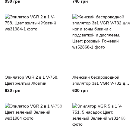
удаления волос на теле
подсветкой для ног и зоны
990 грн
740 грн
аккумуляторный пемза
бикини, пемза,
массажная насадка Зелений
электробритва для ног
Зелений
Эпилятор VGR 2 в 1 V-758.
Женский беспроводной
Цвет желтый Жовтий
эпилятор 3в1 VGR V-732 для
ног и зоны бикини с
620 грн
630 грн
подсветкой и дисплеем.
Цвет: розовый Рожевий