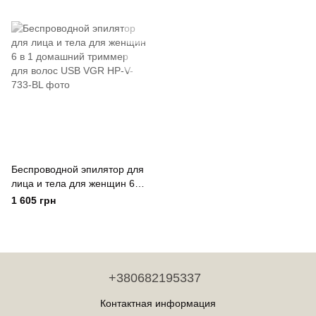
ног VGR V-706
ног VGR V-706 Зеленый
Беспроводной эпилятор для
лица и тела для женщин 6 в
1 домашний триммер для
1 605 грн
волос USB VGR
+380682195337
Контактная информация