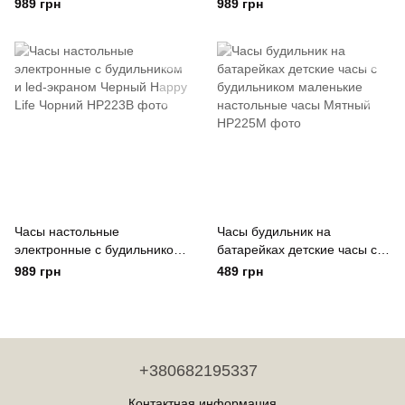
и led-экраном Белый Happy
и led-экраном Стальной
989 грн
989 грн
Life Білий
Happy Life
Часы настольные
Часы будильник на
электронные с будильником
батарейках детские часы с
и led-экраном Черный Happy
будильником маленькие
989 грн
489 грн
Life Чорний
настольные часы Мятный
+380682195337
Контактная информация