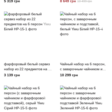
тарелок на 6 персон 24
розовый TS Kitchen Рожевий
5 319 грн
8 649 грн
10 499 грн
предмета белый TS Kitchen
Білий
фарфоровый белый сервиз
Чайный набор на 6 персон,
набор из 22 предметов на 6
с заварочным чайником и
персон Yiwu Білий
подставкой, белый Yiwu
3 139 грн
10 299 грн
Білий