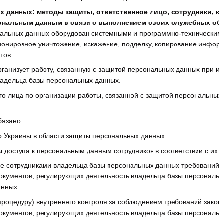
 данных: методы защиты, ответственное лицо, сотрудники, 
ональным данным в связи с выполнением своих служебных об
альных данных оборудован системными и программно-техническим
кционировное уничтожение, искажение, подделку, копирование инф
тов.
рганизует работу, связанную с защитой персональных данных при и
ладельца базы персональных данных.
го лица по организации работы, связанной с защитой персональны
бязано:
о Украины в области защиты персональных данных.
ы доступа к персональным данным сотрудников в соответствии с 
е сотрудниками владельца базы персональных данных требований 
документов, регулирующих деятельность владельца базы персонал
анных.
процедуру) внутреннего контроля за соблюдением требований зак
документов, регулирующих деятельность владельца базы персонал