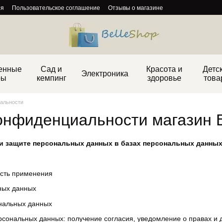
ия
Пользовательское соглашение
Отзывы о магазине
енные
Сад и
Красота и
Детс
Электроника
ры
кемпинг
здоровье
това
альности
онфиденциальности магазин B
и защите персональных данных в базах персональных данных
сть применения
ных данных
нальных данных
рсональных данных: получение согласия, уведомление о правах и