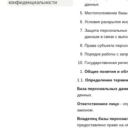
конфиденциальности
данных
Местоположение базы
Условия раскрытия ин
Защита персональных 
данным в связи с вып
Права субъекта персо
Порядок работы с зап
Государственная реги
Общие понятия и об
1.1.
Определение терми
База персональных дан
данных.
Ответственное лицо
- оп
законом.
Владелец базы персона
предоставлено право на о