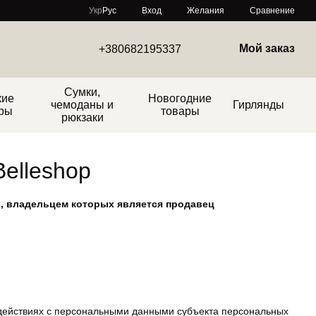
Сравнение
Укр
Рус
Вход
Желания
Мой заказ
+380682195337
Сумки,
кие
Новогодние
чемоданы и
Гирлянды
ры
товары
рюкзаки
elleshop
, владельцем которых является продавец
 действиях с персональными данными субъекта персональных