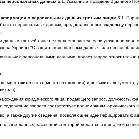
зы персональных данных
5.1. Указанные в разделе 2 данного П
информации о персональных данных третьим лицам
6.1. Поря
бъекта персональных данных, предоставленного владельцу персона
.
ым данным третьей лице не предоставляется, если указанное лицо 
кона Украины "О защите персональных данных" или неспособно их
связанных с персональными данными, подает запрос относительно 
я:
во, место жительства (место нахождения) и реквизиты документа,
вителя);
ахождения юридического лица, подающего запрос, должность, фам
то содержание запроса соответствует полномочиям юридического ли
во, а также другие сведения, позволяющие идентифицировать физи
нальных данных, касающейся которой делается запрос, или сведе