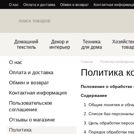
Перейти к основному контенту
О нас
Оплата и доставка
Обмен и возврат
Контактная информац
Политика конфиденциальности
Домашний
Декор и
Техника
Хозяйств
текстиль
интерьер
для дома
това
О нас
Главная
Политика конфиденци
Политика к
Оплата и доставка
Обмен и возврат
Положение о обработке 
Контактная информация
Содержание
Пользовательское
Общие понятия и обла
соглашение
Список баз персональ
Отзывы о магазине
Цель обработки персо
Политика
Порядок обработки пе