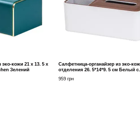
эко-кожи 21 х 13. 5 х
Салфетница-органайзер из эко-кож
tchen Зелений
отделения 26. 5*14*9. 5 см Белый с
коричневым TS Kitchen
959 грн