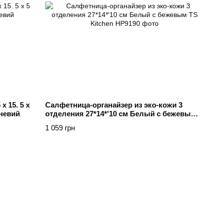
х 15. 5 х
Салфетница-органайзер из эко-кожи 3
невий
отделения 27*14*'10 см Белый с бежевым
TS Kitchen
1 059 грн