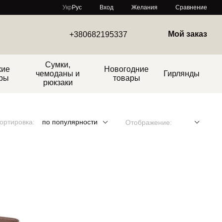
Сравнение
Укр
Рус
Вход
Желания
Мой заказ
+380682195337
Сумки,
кие
Новогодние
чемоданы и
Гирлянды
ры
товары
рюкзаки
ортировка:
по популярности
Отображение: