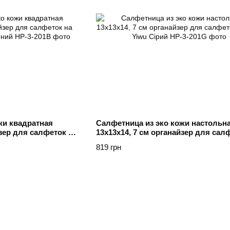
жи квадратная
Салфетница из эко кожи настольн
йзер для салфеток на
13х13х14, 7 см органайзер для сал
рний
Серый Yiwu Сірий
819 грн