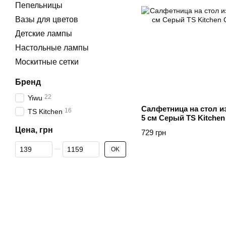
Пепельницы
Вазы для цветов
Детские лампы
Настольные лампы
Москитные сетки
Бренд
22
Yiwu
Салфетница на стол из 
16
TS Kitchen
5 см Серый TS Kitchen
Цена, грн
729 грн
От Цена, грн
До Цена, грн
OK