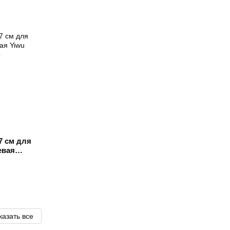
7 см для
евая
казать все