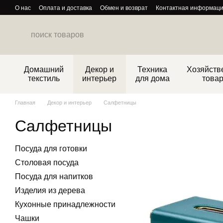
Перейти к основному контенту
О нас
Оплата и доставка
Обмен и возврат
Контактная информац
Политика конфиденциальности
Домашний
Декор и
Техника
Хозяйств
текстиль
интерьер
для дома
това
Главная
Декор и интерьер
Салфетницы
Салфетницы
Посуда для готовки
Столовая посуда
Посуда для напитков
Изделия из дерева
Кухонные принадлежности
Чашки