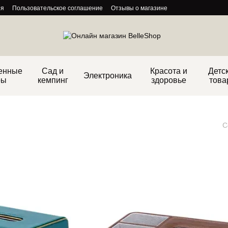
ия
Пользовательское соглашение
Отзывы о магазине
енные
Сад и
Красота и
Детс
Электроника
ры
кемпинг
здоровье
това
С