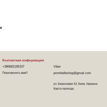
и
Контактная информация
+380682195337
Viber
prombelleshop@gmail.com
Перезвонить вам?
ул. Березовая 43, Киев, Украина
Карта проезда