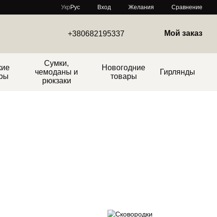
Сравнение
Укр
Рус
Вход
Желания
Мой заказ
+380682195337
Сумки,
кие
Новогодние
чемоданы и
Гирлянды
ры
товары
рюкзаки