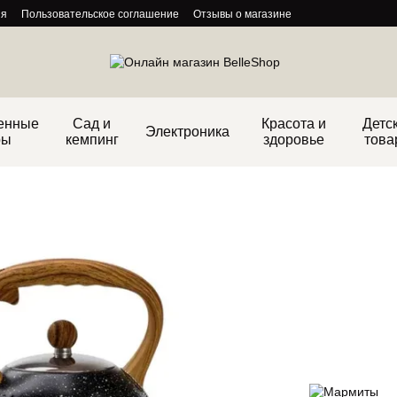
ия
Пользовательское соглашение
Отзывы о магазине
енные
Сад и
Красота и
Детс
Электроника
ры
кемпинг
здоровье
това