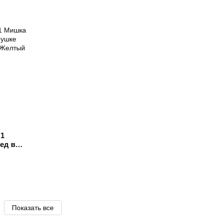
 1
ед в
д
Показать все