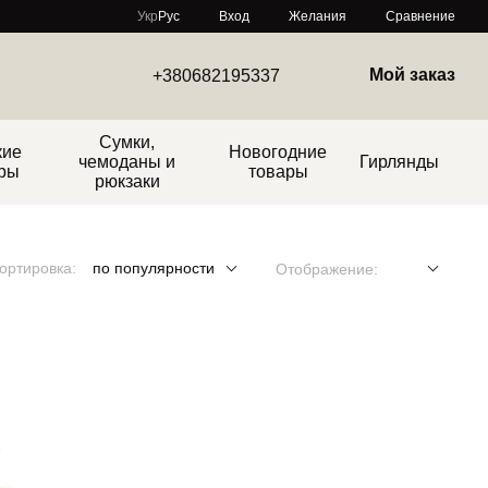
Сравнение
Укр
Рус
Вход
Желания
Мой заказ
+380682195337
Сумки,
кие
Новогодние
чемоданы и
Гирлянды
ры
товары
рюкзаки
ортировка:
по популярности
Отображение: