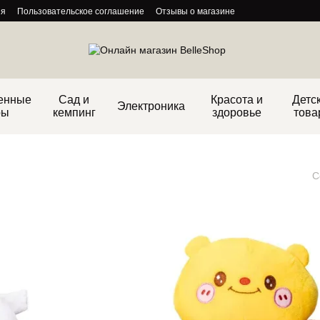
ия
Пользовательское соглашение
Отзывы о магазине
енные
Сад и
Красота и
Детс
Электроника
ры
кемпинг
здоровье
това
С