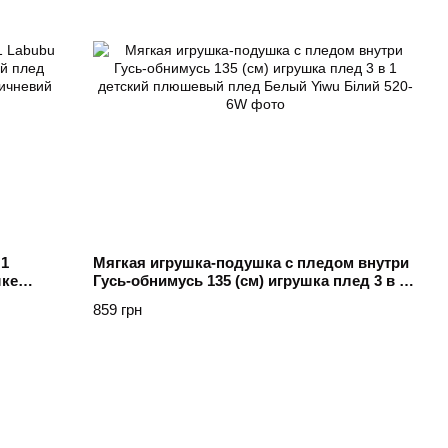
 1
Мягкая игрушка-подушка с пледом внутри
шке
Гусь-обнимусь 135 (см) игрушка плед 3 в 1
ичневый
детский плюшевый плед Белый Yiwu
859 грн
Білий