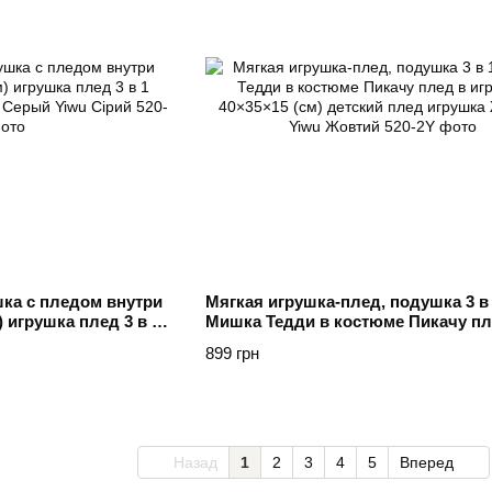
ка с пледом внутри
Мягкая игрушка-плед, подушка 3 в
) игрушка плед 3 в 1
Мишка Тедди в костюме Пикачу пл
ед Серый Yiwu
игрушке 40×35×15 (см) детский пле
899 грн
игрушка Желтый Yiwu Жовтий
Назад
1
2
3
4
5
Вперед