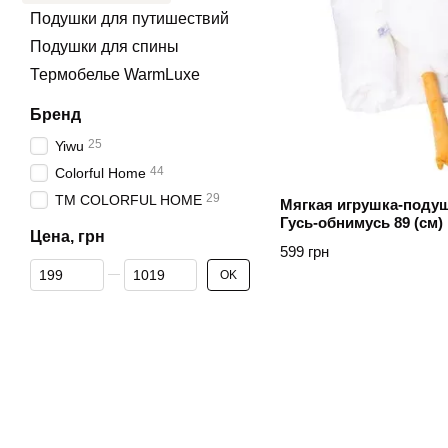
Подушки для путишествий
Подушки для спины
Термобелье WarmLuxe
Бренд
25
Yiwu
44
Colorful Home
29
ТМ COLORFUL HOME
Мягкая игрушка-подуш
Гусь-обнимусь 89 (см)
Цена, грн
Білий
599 грн
От Цена, грн
До Цена, грн
OK