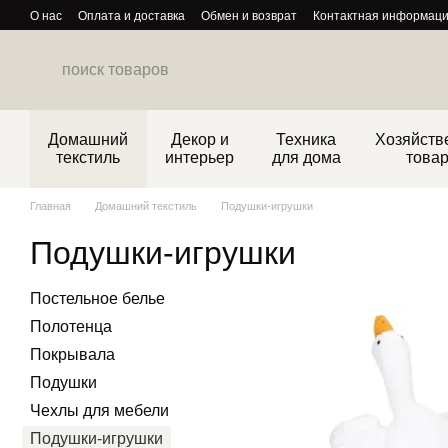
Перейти к основному контенту
О нас
Оплата и доставка
Обмен и возврат
Контактная информац
Политика конфиденциальности
Домашний
Декор и
Техника
Хозяйств
текстиль
интерьер
для дома
това
Главная
Домашний текстиль
Подушки-игрушки
Подушки-игрушки
Постельное белье
Полотенца
Покрывала
Подушки
Чехлы для мебели
Подушки-игрушки