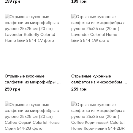
водонепроницаемый
водонепроницаемый
199 грн
199 грн
зеленый Colorful Home
бежевый Colorful Home
Зелений
Бежевий
Отрывные кухонные
Отрывные кухонные
салфетки из микрофибры в
салфетки из микрофибры в
рулоне 25х25 см (20 шт)
рулоне 25х25 см (20 шт)
259 грн
259 грн
Lavender Butterfly Colorful
Lavender Colorful Home
Home Білий
Білий