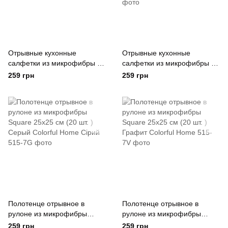
Отрывные кухонные
Отрывные кухонные
салфетки из микрофибры в
салфетки из микрофибры в
рулоне 25х25 см (20 шт)
рулоне 25х25 см (20 шт)
259 грн
259 грн
Coffee Серый Colorful Home
Coffee Коричневый Colorful
Сірий
Home Коричневий
Полотенце отрывное в
Полотенце отрывное в
рулоне из микрофибры
рулоне из микрофибры
Square 25x25 см (20 шт. )
Square 25x25 см (20 шт. )
259 грн
259 грн