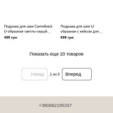
Подушка для шеи Camelback
Подушка для шеи U-
U-образная светло-серый
образная с кейсом для
Yiwu
хранения голубой Yiwu
489 грн
699 грн
Блакитний
Показать еще 20 товаров
Назад
Вперед
1
из 3
+380682195337