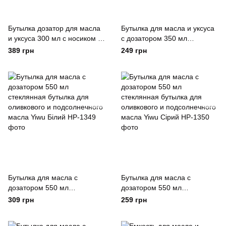
Бутылка дозатор для масла
Бутылка для масла и уксуса
и уксуса 300 мл с носиком и
с дозатором 350 мл
мерной шкалой Черный TS
стеклянная Yiwu
389 грн
249 грн
Kitchen Чорний
Прозрачный
Бутылка для масла с
Бутылка для масла с
дозатором 550 мл
дозатором 550 мл
стеклянная бутылка для
стеклянная бутылка для
309 грн
259 грн
оливкового и подсолнечного
оливкового и подсолнечного
масла Yiwu Білий
масла Yiwu Сірий