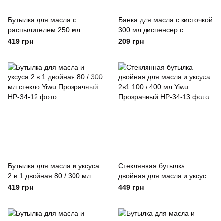
Бутылка для масла с
Банка для масла с кисточкой
распылителем 250 мл
300 мл диспенсер с
бутылка для подсолнечного,
кисточкой для оливкового,
419 грн
209 грн
оливкового масла с
подсолнечного масла
пульверизатором Зеленый
Зеленый Yiwu Зелений
Yiwu Зелений
Бутылка для масла и уксуса
Стеклянная бутылка
2 в 1 двойная 80 / 300 мл
двойная для масла и уксуса
стекло Yiwu Прозрачный
2в1 100 / 400 мл Yiwu
419 грн
449 грн
Прозрачный