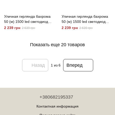
Уличная гирлянда бахрома
Уличная гирлянда бахрома
50 (м) 1500 led светодиодов
50 (м) 1500 led светодиодов
наружная желтая белый
наружная мультиколор
2 239 грн
2 239 грн
2 639 грн
2 639 грн
провод Garlando Жовтий
черный провод Garlando
50м
Синій 50м
Показать еще 20 товаров
Назад
Вперед
1
из 6
+380682195337
Контактная информация