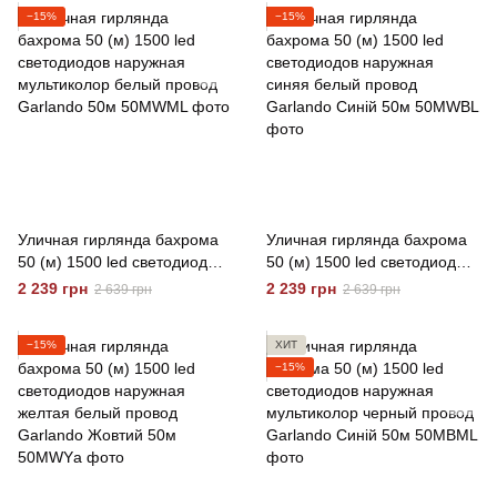
−15%
−15%
Уличная гирлянда бахрома
Уличная гирлянда бахрома
50 (м) 1500 led светодиодов
50 (м) 1500 led светодиодов
наружная мультиколор
наружная синяя белый
2 239 грн
2 239 грн
2 639 грн
2 639 грн
белый провод Garlando 50м
провод Garlando Синій 50м
−15%
ХИТ
−15%