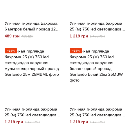
Уличная гирлянда Бахрома
Уличная гирлянда бахрома
6 метров белый провод 120
25 (м) 750 led светодиодов
LED синий,
наружная синяя черный
489 грн
1 219 грн
739 грн
1 479 грн
энергоэффективная Синій
провод синя 25м
6м
−18%
−18%
Уличная гирлянда бахрома
Уличная гирлянда бахрома
25 (м) 750 led светодиодов
25 (м) 750 led светодиодов
наружная мультиколор
наружная белая черный
1 219 грн
1 219 грн
1 479 грн
1 479 грн
черный провод Garlando
провод Garlando Білий 25м