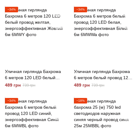
−34%
−34%
Уличная гирлянда Бахрома
Уличная гирлянда Бахрома
6 метров 120 LED белый
6 метров белый провод 120
провод желтая,
LED белая,
489 грн
489 грн
739 грн
739 грн
энергоэффективная Жовтий
энергоэффективная Білий
6м
6м
−34%
−18%