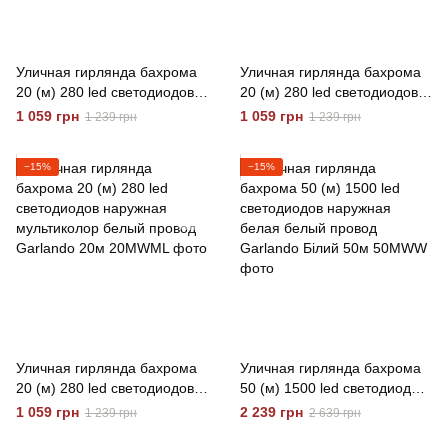
Уличная гирлянда бахрома
Уличная гирлянда бахрома
20 (м) 280 led светодиодов
20 (м) 280 led светодиодов
наружная желтая белый
белая наружная белый
1 059 грн
1 059 грн
1 239 грн
1 239 грн
провод Garlando Жовтий
провод Garlando Білий 20м
20м
−15%
−15%
Уличная гирлянда бахрома
Уличная гирлянда бахрома
20 (м) 280 led светодиодов
50 (м) 1500 led светодиодов
наружная мультиколор
наружная белая белый
1 059 грн
2 239 грн
1 239 грн
2 639 грн
белый провод Garlando 20м
провод Garlando Бiлий 50м