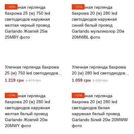
25м
−18%
−15%
Уличная гирлянда бахрома
Уличная гирлянда бахрома
25 (м) 750 led светодиодов
20 (м) 280 led светодиодов
наружная желтая черный
наружная синий белый
1 219 грн
1 059 грн
1 479 грн
1 239 грн
провод Garlando Жовтий
провод Garlando
25м
мультиколор 20м
−15%
−15%