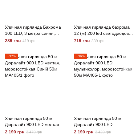
Уличная гирлянда Бахрома
Уличная гирлянда бахрома
100 LED, 3 метра синяя,
12 (м) 200 led светодиодов
защита от влаги
наружная мультиколор
289 грн
719 грн
419 грн
839 грн
мультиколор 3м
черный провод Garlando
12м
−37%
−36%
Уличная гирлянда 50 м
Уличная гирлянда 50 м
Дюралайт 900 LED желтая,
Дюралайт 900 LED
морозостойкая Синій 50м
мультиколор, морозостойкая
2 190 грн
2 190 грн
3 479 грн
3 429 грн
50м