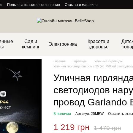
ия
Пользовательское соглашение
Отзывы о магазине
енные
Сад и
Красота и
Детс
Электроника
ры
кемпинг
здоровье
това
Главная
Гирлянды
Уличные гирлянды
Уличная гирлянда бахрома 25 (м) 750 led светодио
Уличная гирлянда
светодиодов нар
провод Garlando 
В наличии
Артикул: 25MBW
Оставить отзы
1 219 грн
1 479 грн