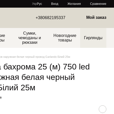
Сравнение
Укр
Рус
Вход
Желания
Мой заказ
+380682195337
Сумки,
кие
Новогодние
чемоданы и
Гирлянды
ры
товары
рюкзаки
дов наружная белая черный провод Garlando Білий 25м
 бахрома 25 (м) 750 led
ужная белая черный
Білий 25м
в