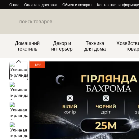
Перейти к основному контенту
О нас
Оплата и доставка
Обмен и возврат
Контактная информац
Политика конфиденциальности
Домашний
Декор и
Техника
Хозяйств
текстиль
интерьер
для дома
това
−18%