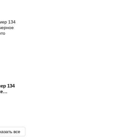
ер 134
xe
казать все