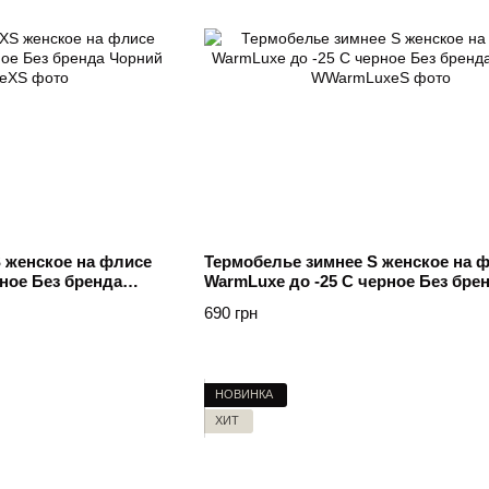
 женское на флисе
Термобелье зимнее S женское на 
ное Без бренда
WarmLuxe до -25 C черное Без бре
Чорний
690 грн
НОВИНКА
ХИТ