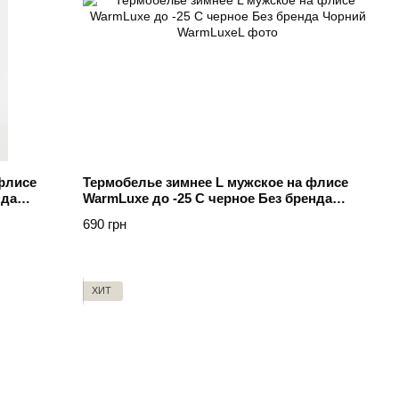
флисе
Термобелье зимнее L мужское на флисе
нда
WarmLuxe до -25 C черное Без бренда
Чорний
690 грн
ХИТ