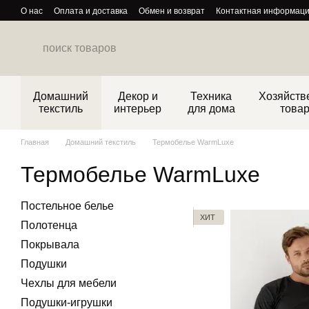
Перейти к основному контенту
О нас
Оплата и доставка
Обмен и возврат
Контактная информац
Политика конфиденциальности
Домашний
Декор и
Техника
Хозяйств
текстиль
интерьер
для дома
това
Главная
Домашний текстиль
Термобелье WarmLuxe
Термобелье WarmLuxe
Постельное белье
ХИТ
Полотенца
Покрывала
Подушки
Чехлы для мебели
Подушки-игрушки