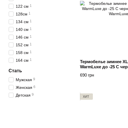
1
122 см
1
128см
1
134 см
1
140 см
1
146 см
1
152 см
1
158 см
1
164 см
Термобелье зимнее XL
WarmLuxe до -25 C чер
Стать
Чорний
690 грн
9
Мужская
6
Женская
9
Детская
ХИТ