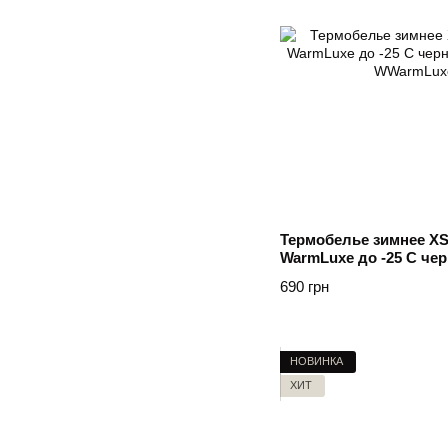
Термобелье зимнее XS
WarmLuxe до -25 C чер
Чорний
690 грн
НОВИНКА
ХИТ