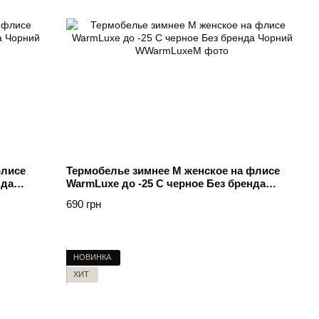
флисе
Термобелье зимнее M женское на флисе
нда
WarmLuxe до -25 C черное Без бренда
Чорний
690 грн
НОВИНКА
ХИТ