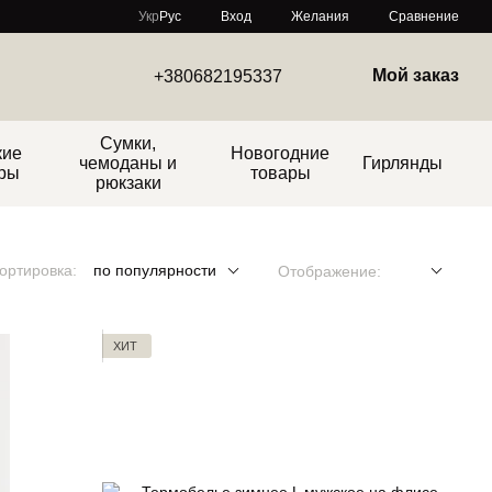
Сравнение
Укр
Рус
Вход
Желания
Мой заказ
+380682195337
Сумки,
кие
Новогодние
чемоданы и
Гирлянды
ры
товары
рюкзаки
ортировка:
по популярности
Отображение:
ХИТ