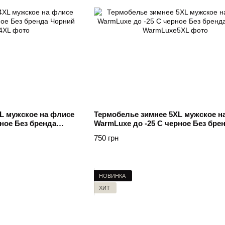
L мужское на флисе
Термобелье зимнее 5XL мужское н
ное Без бренда
WarmLuxe до -25 C черное Без бре
Чорний
750 грн
НОВИНКА
ХИТ