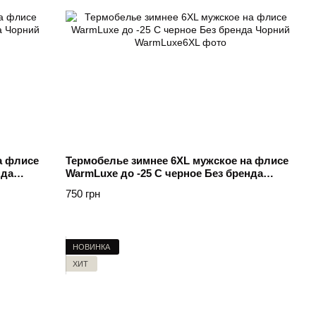
а флисе
Термобелье зимнее 6XL мужское на флисе
нда
WarmLuxe до -25 C черное Без бренда
Чорний
750 грн
НОВИНКА
ХИТ