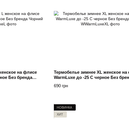
женское на флисе
Термобелье зимнее XL женское на
ное Без бренда
WarmLuxe до -25 C черное Без бре
Чорний
690 грн
НОВИНКА
ХИТ