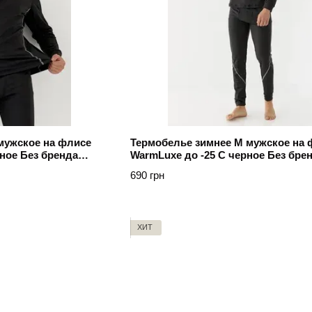
мужское на флисе
Термобелье зимнее M мужское на 
ное Без бренда
WarmLuxe до -25 C черное Без бре
Чорний
690 грн
ХИТ