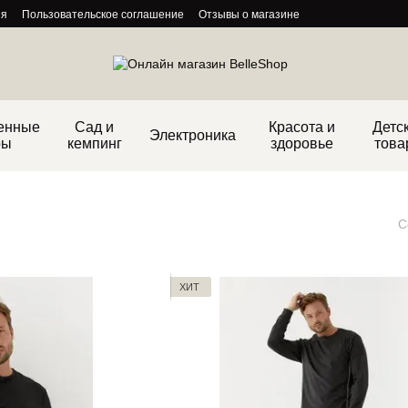
ия
Пользовательское соглашение
Отзывы о магазине
енные
Сад и
Красота и
Детс
Электроника
ры
кемпинг
здоровье
това
С
ХИТ