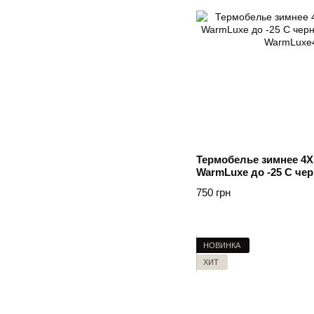
Термобелье зимнее 4X
WarmLuxe до -25 C чер
Чорний
750 грн
НОВИНКА
ХИТ