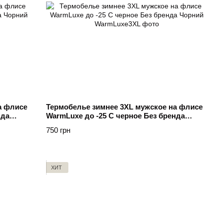
а флисе
Термобелье зимнее 3XL мужское на флисе
нда
WarmLuxe до -25 C черное Без бренда
Чорний
750 грн
ХИТ