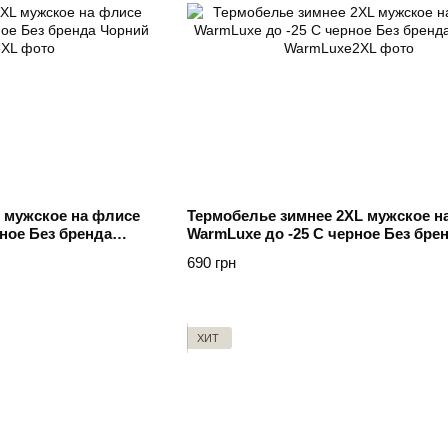
 мужское на флисе
Термобелье зимнее 2XL мужское н
ное Без бренда
WarmLuxe до -25 C черное Без бре
Чорний
690 грн
ХИТ