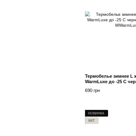
Термобелье зимнее L 
WarmLuxe до -25 C чер
Чорний
690 грн
НОВИНКА
ХИТ