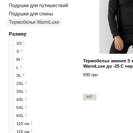
Подушки для путишествий
Подушки для спины
Термобелье WarmLuxe
Размер
1
XS
2
S
2
M
Термобелье зимнее S 
WarmLuxe до -25 C чер
2
L
Чорний
690 грн
2
XL
2
2XL
1
3XL
ХИТ
1
4XL
1
5XL
1
6XL
1
110 см
1
116 см