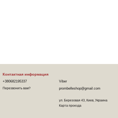
Контактная информация
+380682195337
Viber
prombelleshop@gmail.com
Перезвонить вам?
ул. Березовая 43, Киев, Украина
Карта проезда