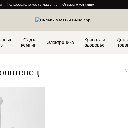
ия
Пользовательское соглашение
Отзывы о магазине
енные
Сад и
Красота и
Детс
Электроника
ры
кемпинг
здоровье
това
олотенец
С