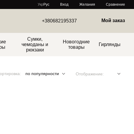
Сравнение
Укр
Рус
Вход
Желания
Мой заказ
+380682195337
Сумки,
кие
Новогодние
чемоданы и
Гирлянды
ры
товары
рюкзаки
ортировка:
по популярности
Отображение: