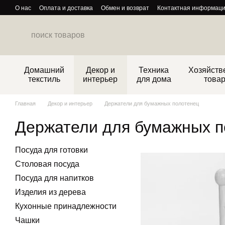
Перейти к основному контенту
О нас
Оплата и доставка
Обмен и возврат
Контактная информац
Политика конфиденциальности
Домашний
Декор и
Техника
Хозяйств
текстиль
интерьер
для дома
това
Главная
Декор и интерьер
Держатели для бумажных полотенец
Держатели для бумажных п
Посуда для готовки
Столовая посуда
Посуда для напитков
Изделия из дерева
Кухонные принадлежности
Чашки