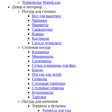
Термобелье WarmLuxe
Декор и интерьер
Посуда для готовки
Все для выпечки
Чайники
Мармиты
Сковородки
Ковши
Кастрюли
Сита и дуршлаги
Столовая посуда
Креманки
Менажницы
Салатницы
Сетки и корзины для фри
Блюда
Посуда для детей
Сервизы
Столовые приборы
Столовые сервизы
Бульонницы
Тарелки
Посуда для напитков
Термосы и бутылки
Термосы для еды