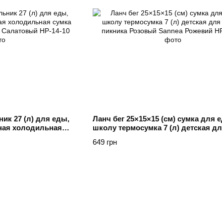
ик 27 (л) для еды,
Ланч бег 25×15×15 (см) сумка для 
ная холодильная
школу термосумка 7 (л) детская дл
 пикника Салатовый
пикника Розовый Sannea Рожевий
649 грн