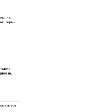
льник,
 рюкзак
казать все