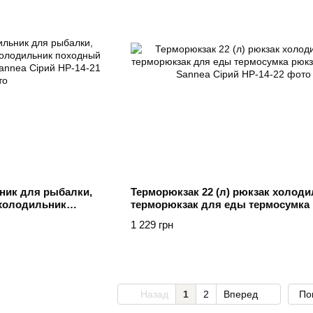
ник для рыбалки,
Терморюкзак 22 (л) рюкзак холоди
 холодильник
терморюкзак для еды термосумка
 для пива Sannea
Серый Sannea Сірий
1 229 грн
Назад
1
2
Вперед
По