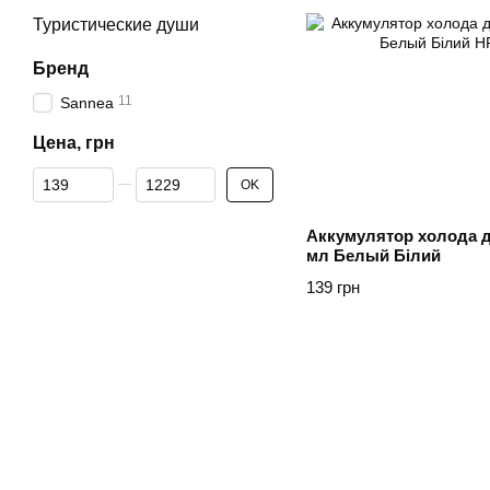
Туристические души
Бренд
11
Sannea
Цена, грн
От Цена, грн
До Цена, грн
OK
Аккумулятор холода д
мл Белый Білий
139 грн