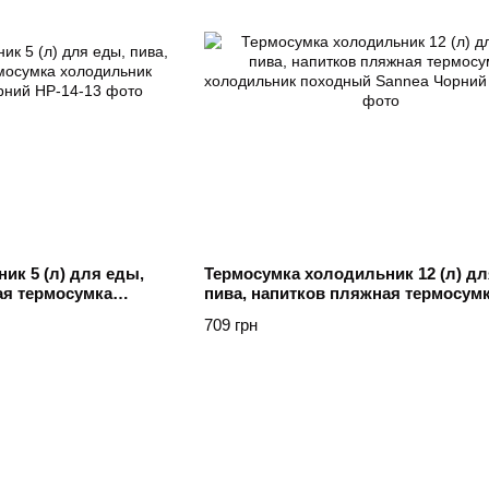
ик 5 (л) для еды,
Термосумка холодильник 12 (л) дл
ая термосумка
пива, напитков пляжная термосум
й Sannea Чорний
холодильник походный Sannea Чо
709 грн