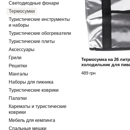
Светодиодные фонари
Термосумки
Туристические инструменты
и наборы
Туристические обогреватели
Туристические плиты
Аксессуары
Грили
Термосумка на 26 лит
холодильник для пив
Решетки
походный для природ
489 грн
Мангалы
рыбалки Сірий
Наборы для пикника
Туристические коврики
Палатки
Карематы и туристические
коврики
Мебель для кемпинга
Спальные мешки