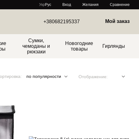
Сравнение
Укр
Рус
Вход
Желания
Мой заказ
+380682195337
Сумки,
кие
Новогодние
чемоданы и
Гирлянды
ры
товары
рюкзаки
ортировка:
по популярности
Отображение: