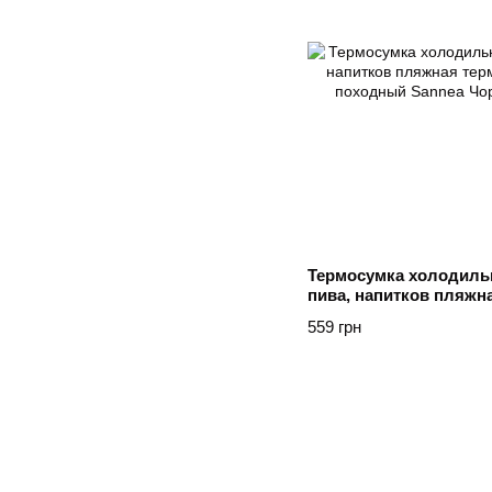
Термосумка холодильн
пива, напитков пляжн
холодильник походны
559 грн