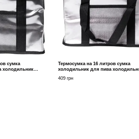
ров сумка
Термосумка на 16 литров сумка
а холодильник
холодильник для пива холодильн
ы, для пикника,
походный для природы, для пикни
409 грн
рыбалки Сірий