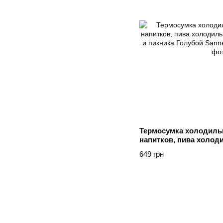
Термосумка холодильн
напитков, пива холод
рыбалки и пикника Го
649 грн
Блакитний