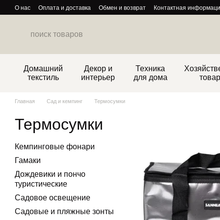
Перейти к основному контенту
О нас
Оплата и доставка
Обмен и возврат
Контактная информац
Политика конфиденциальности
Домашний
Декор и
Техника
Хозяйств
текстиль
интерьер
для дома
това
Главная
Сад и кемпинг
Термосумки
Термосумки
Кемпинговые фонари
Гамаки
Дождевики и пончо
туристические
Садовое освещение
Садовые и пляжные зонты