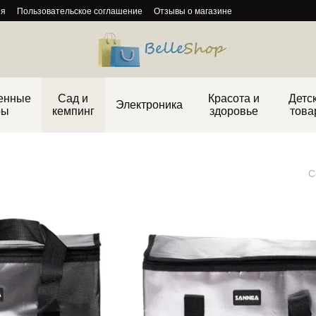
ия
Пользовательское соглашение
Отзывы о магазине
енные
Сад и
Красота и
Детс
Электроника
ры
кемпинг
здоровье
това
С