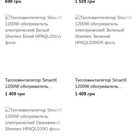
2000W
699 грн
1 529 грн
Тепловентилятор SmartX
Тепловентилятор SmartX
1200W обогреватель
1200W обогреватель
электрический Белый
электрический Зеленый
1 409 грн
1 409 грн
Shenten Білий
Shenten Зелений