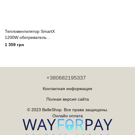
Тепловентилятор SmartX
1200W обогреватель
электрический Оранжевый
1 359 грн
Shenten
+380682195337
Контактная информация
Полная версия сайта
© 2023 BelleShop. Все права защищены.
Онлайн оплата