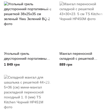
Угольный гриль
Мангал переносной
двусторонний портативный с
складной с решеткой
решеткой 38x25x35 см
43×30×23. 5 см TS Kitchen
1 849 грн
889 грн
зеленый Yiwu Зелений
Чорний