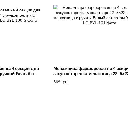
я на 4 секции для
Менажница фарфоровая на 4 секц
с ручкой Белый с
закусок тарелка менажница 22. 5×22
(см) менажница с ручкой Белый с 
569 грн
Yiwu Білий