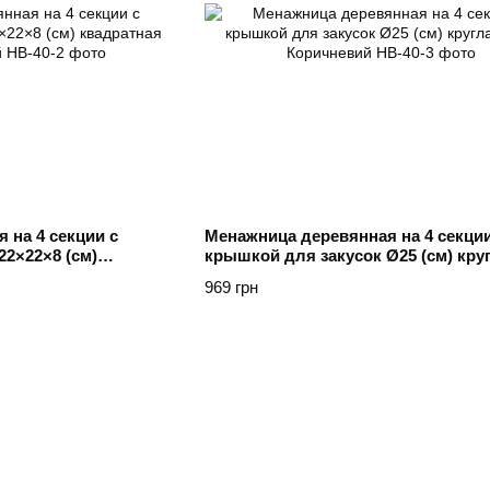
 на 4 секции с
Менажница деревянная на 4 секции
22×22×8 (см)
крышкой для закусок Ø25 (см) кру
чневий
Yiwu Коричневий
969 грн