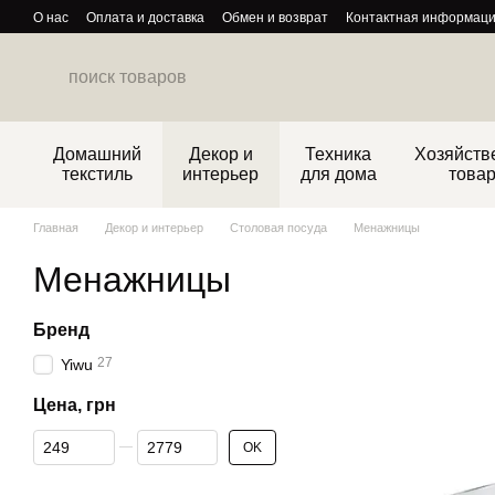
Перейти к основному контенту
О нас
Оплата и доставка
Обмен и возврат
Контактная информац
Политика конфиденциальности
Домашний
Декор и
Техника
Хозяйств
текстиль
интерьер
для дома
това
Главная
Декор и интерьер
Столовая посуда
Менажницы
Менажницы
Бренд
27
Yiwu
Цена, грн
От Цена, грн
До Цена, грн
OK