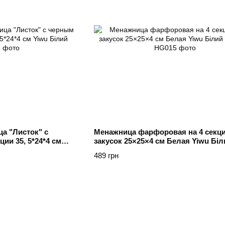
а "Листок" с
Менажница фарфоровая на 4 секц
ии 35, 5*24*4 см
закусок 25×25×4 см Белая Yiwu Біл
489 грн