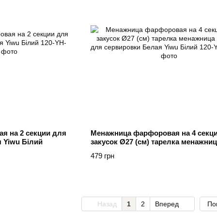
я на 2 секции для
Менажница фарфоровая на 4 секц
я Yiwu Білий
закусок Ø27 (см) тарелка менажниц
круглая для сервировки Белая Yiw
479 грн
Назад
1
2
Вперед
По