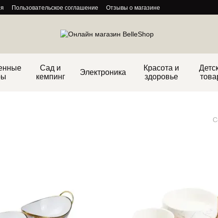
ия
Пользовательское соглашение
Отзывы о магазине
енные
Сад и
Красота и
Детс
Электроника
ры
кемпинг
здоровье
това
С