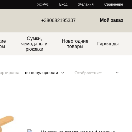
Сравнение
Укр
Рус
Вход
Желания
Мой заказ
+380682195337
Сумки,
кие
Новогодние
чемоданы и
Гирлянды
ры
товары
рюкзаки
ортировка:
по популярности
Отображение: