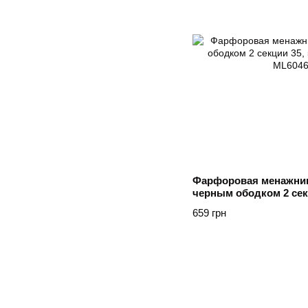
Фарфоровая менажниц
черным ободком 2 секц
Yiwu Білий
659 грн