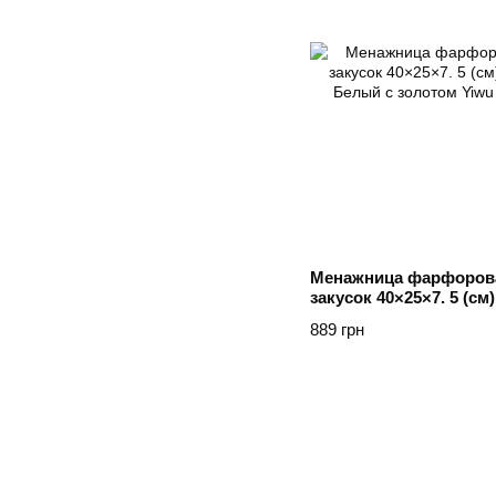
Менажница фарфорова
закусок 40×25×7. 5 (с
Белый с золотом Yiwu
889 грн