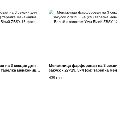
я на 3 секции для
Менажница фарфоровая на 3 секц
м) тарелка менажница
закусок 27×19. 5×4 (см) тарелка ме
 Білий
Белый с золотом Yiwu Білий
439 грн