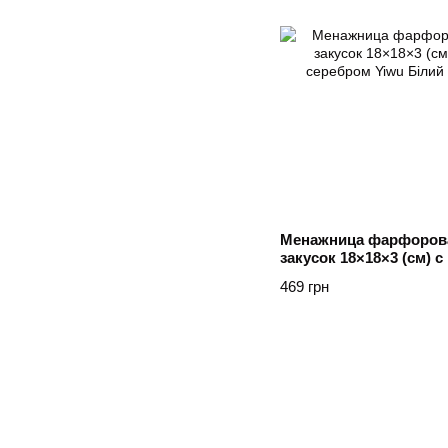
Менажница фарфорова
закусок 18×18×3 (см) 
серебром Yiwu Білий
469 грн