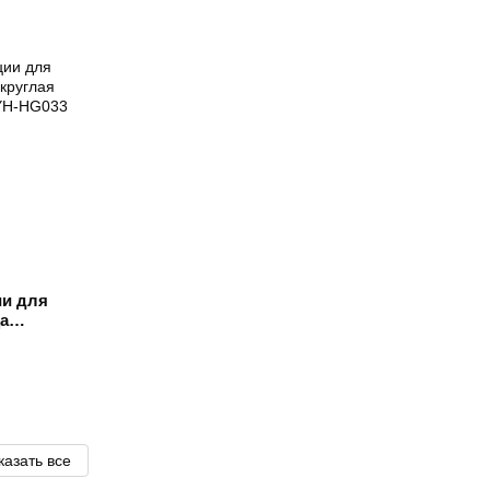
ии для
а
u Білий
казать все