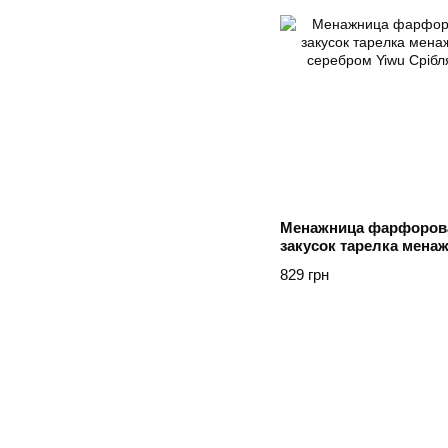
Менажница фарфорова
закусок тарелка мена
серебром Yiwu Срібля
829 грн