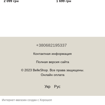
толстое дно Yiwu Чорний
Yiwu Сірий
2 099 грн
1 699 грн
+380682195337
Контактная информация
Полная версия сайта
© 2023 BelleShop. Все права защищены.
Онлайн оплата
Укр
Рус
Интернет-магазин создан с Хорошоп