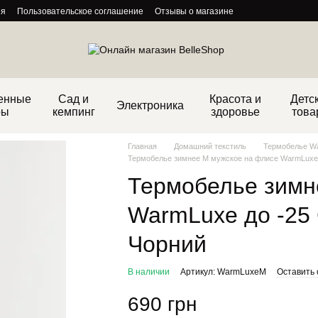
ия
Пользовательское соглашение
Отзывы о магазине
енные
Сад и
Красота и
Детс
Электроника
ры
кемпинг
здоровье
това
Главная
Домашний текстиль
Термобелье W
Термобелье зимнее M мужское на флисе WarmLuxe 
Термобелье зимн
WarmLuxe до -25 
Чорний
В наличии
Артикул: WarmLuxeM
Оставить 
690 грн