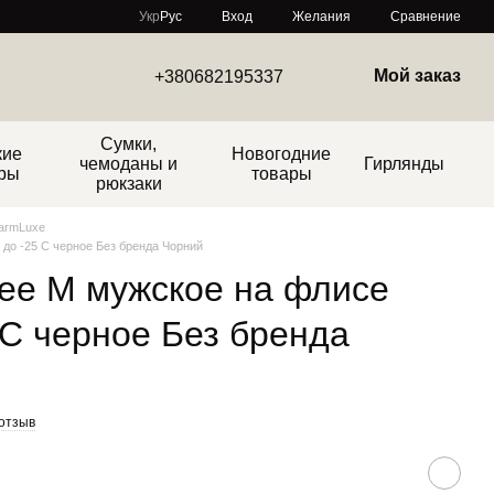
Сравнение
Укр
Рус
Вход
Желания
Мой заказ
+380682195337
Сумки,
кие
Новогодние
чемоданы и
Гирлянды
ры
товары
рюкзаки
armLuxe
до -25 C черное Без бренда Чорний
ее M мужское на флисе
C черное Без бренда
отзыв