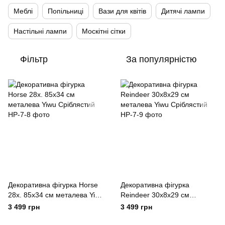
Меблі
Попільниці
Вази для квітів
Дитячі лампи
Настільні лампи
Москітні сітки
Фільтр
За популярністю
Декоративна фігурка Horse
Декоративна фігурка
28х. 85х34 см металева Yiwu
Reindeer 30х8х29 см
Сріблястий
металева Yiwu Сріблястий
3 499 грн
3 499 грн