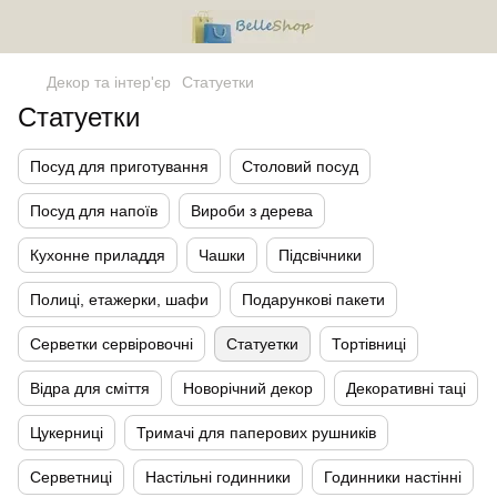
Декор та інтер'єр
Статуетки
Статуетки
Посуд для приготування
Столовий посуд
Посуд для напоїв
Вироби з дерева
Кухонне приладдя
Чашки
Підсвічники
Полиці, етажерки, шафи
Подарункові пакети
Серветки сервіровочні
Статуетки
Тортівниці
Відра для сміття
Новорічний декор
Декоративні таці
Цукерниці
Тримачі для паперових рушників
Серветниці
Настільні годинники
Годинники настінні