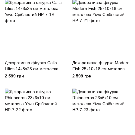
Декоративна фігурка Calla
Декоративна фігурка Modern
Lilies 14х8х25 см металева
Fish 25х10х18 см металева
Yiwu Сріблястий
Yiwu Сріблястий
2 599 грн
2 599 грн