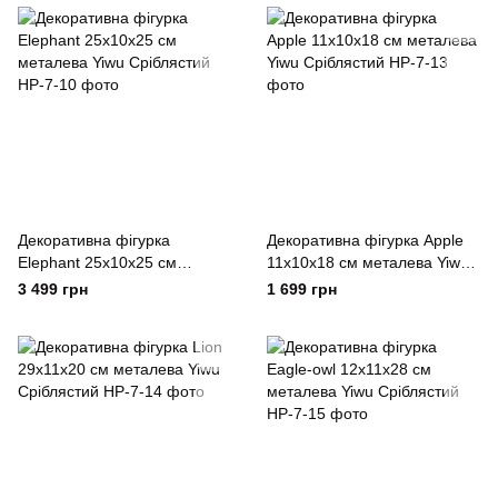
Декоративна фігурка
Декоративна фігурка Apple
Elephant 25х10х25 см
11х10х18 см металева Yiwu
металева Yiwu Сріблястий
Сріблястий
3 499 грн
1 699 грн