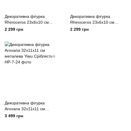
Декоративна фігурка
Декоративна фігурка
Rhinoceros 23х6х10 см
Rhinoceros 23x6x10 см
металева Yiwu Сріблястий
металева Yiwu Сріблястий
2 299 грн
2 299 грн
Декоративна фігурка
Arovana 32х11х11 см
металева Yiwu Сріблястий
3 499 грн