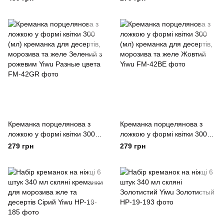
набір 200 мл Yiwu
морозива та желе Рожевий
Прозрачный
Yiwu
Креманка порцелянова з
Креманка порцелянова з
ложкою у формі квітки 300
ложкою у формі квітки 300
(мл) креманка для десертів,
(мл) креманка для десертів,
279 грн
279 грн
морозива та желе Зелений з
морозива та желе Жовтий
рожевим Yiwu Разные цвета
Yiwu