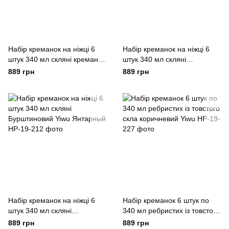
Набір креманок на ніжці 6
Набір креманок на ніжці 6
штук 340 мл скляні креманки
штук 340 мл скляні
для морозива жле та
Золотистий Yiwu Золотистый
889 грн
889 грн
десертів Сірий Yiwu
Набір креманок на ніжці 6
Набір креманок 6 штук по
штук 340 мл скляні
340 мл ребристих із товстого
Бурштиновий Yiwu Янтарный
скла коричневий Yiwu
889 грн
889 грн