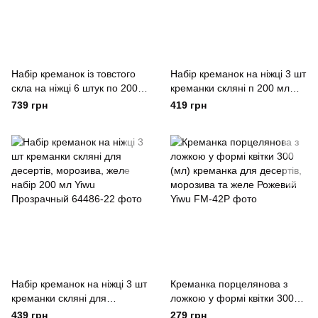
Набір креманок із товстого
Набір креманок на ніжці 3 шт
скла на ніжці 6 штук по 200
креманки скляні п 200 мл
мл Yiwu
Yiwu Прозрачный
739 грн
419 грн
Набір креманок на ніжці 3 шт
Креманка порцелянова з
креманки скляні для
ложкою у формі квітки 300
десертів, морозива, желе
(мл) креманка для десертів,
439 грн
279 грн