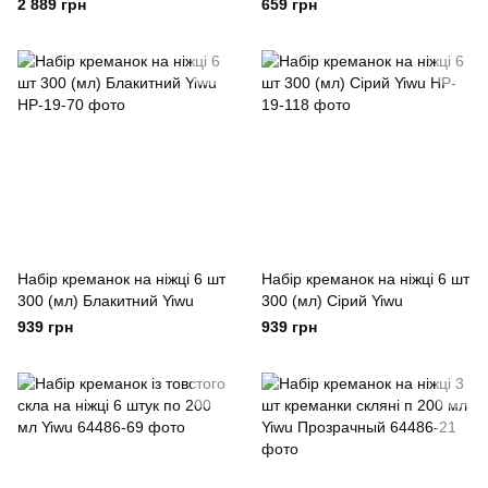
десертів, морозива, желе
2 889 грн
659 грн
набір 180 мл Yiwu
Прозрачный
Набір креманок на ніжці 6 шт
Набір креманок на ніжці 6 шт
300 (мл) Блакитний Yiwu
300 (мл) Сірий Yiwu
939 грн
939 грн