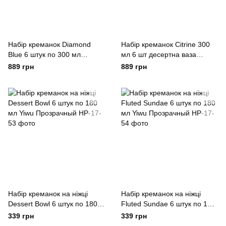
Набір креманок Diamond
Набір креманок Citrine 300
Blue 6 штук по 300 мл
мл 6 шт десертна ваза
прозорий для десертів
тарілка для десертів
889 грн
889 грн
йогуртів з ограненням Yiwu
прозорий Yiwu Прозрачный
Набір креманок на ніжці
Набір креманок на ніжці
Dessert Bowl 6 штук по 180
Fluted Sundae 6 штук по 180
мл Yiwu Прозрачный
мл Yiwu Прозрачный
339 грн
339 грн