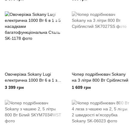
м'ясорубка Sokany
Sokany
Овочерізка Sokany Lugi
Чопер подрібнювач Sokany
електрична 1000 Вт 6 в 1 з 5
на 3 літри 800 Вт Сріблястий
насадками
3 399 грн
1 609 грн
багатофункціональна Сталь