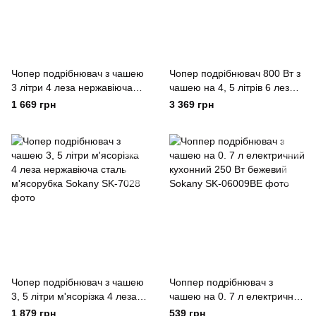
Чопер подрібнювач з чашею
Чопер подрібнювач 800 Вт з
3 літри 4 леза нержавіюча
чашею на 4, 5 літрів 6 лез
сталь овочерізка Sokany
м'ясорубка Sokany
1 669 грн
3 369 грн
Чопер подрібнювач з чашею
Чоппер подрібнювач з
3, 5 літри м'ясорізка 4 леза
чашею на 0. 7 л електричний
нержавіюча сталь
кухонний 250 Вт бежевий
1 879 грн
539 грн