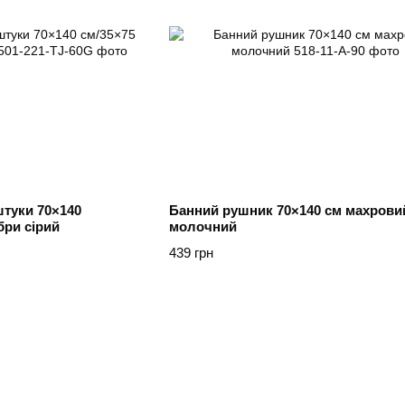
штуки 70×140
Банний рушник 70×140 см махрови
бри сірий
молочний
439 грн