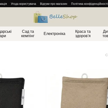
мація
Угода користувача
Відгуки про магазин
Політика конфіденційності
арські
Сад та
Краса та
Ди
Електроніка
ари
кемпінг
здоров'я
то
С