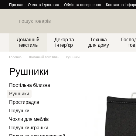
Перейти до основного контенту
Про нас
Оплата і доставка
Обмін та повернення
Контактна інфор
Домашній
Декор та
Техніка
Господ
текстиль
інтер'єр
для дому
тов
Головна
Домашній текстиль
Рушники
Рушники
Постільна білизна
Рушники
Простирадла
Подушки
Чохли для меблів
Подушки-іграшки