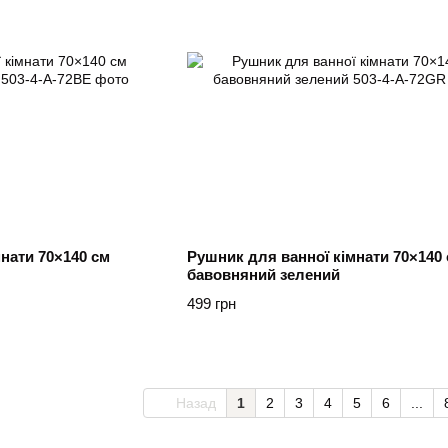
нати 70×140 см
Рушник для ванної кімнати 70×140
бавовняний зелений
499 грн
Назад
1
2
3
4
5
6
...