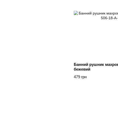
Банний рушник махров
бежевий
479 грн