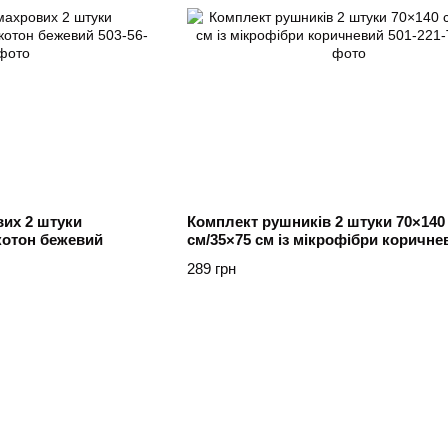
вих 2 штуки
Комплект рушників 2 штуки 70×140
котон бежевий
см/35×75 см із мікрофібри коричне
289 грн