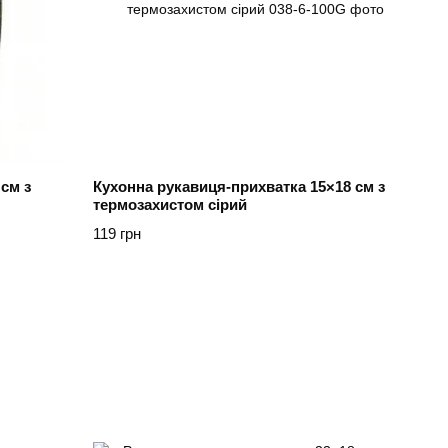
см з
Кухонна рукавиця-прихватка 15×18 см з
термозахистом сірий
119 грн