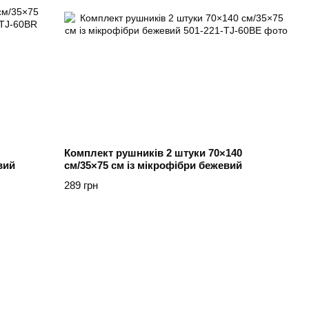
Комплект рушників 2 штуки 70×140
вий
см/35×75 см із мікрофібри бежевий
289 грн