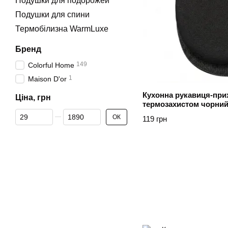
Подушки для подорожей
Подушки для спини
Термобілизна WarmLuxe
Бренд
149
Colorful Home
1
Maison D'or
Кухонна рукавиця-прих
Ціна, грн
термозахистом чорни
Від Ціна, грн
До Ціна, грн
ОК
119 грн