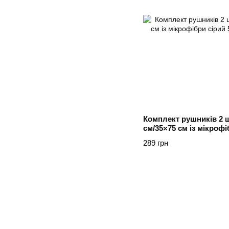
Комплект рушників 2 
см/35×75 см із мікрофі
289 грн