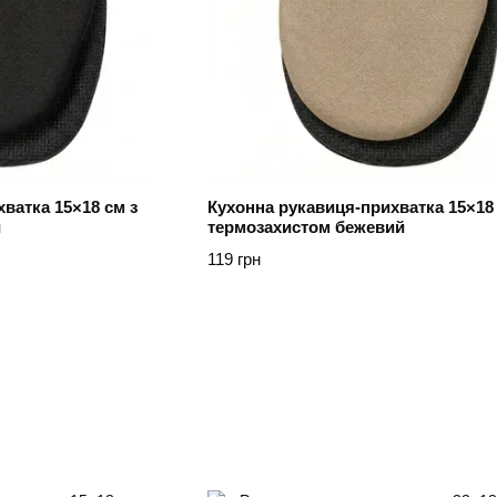
ватка 15×18 см з
Кухонна рукавиця-прихватка 15×18 
й
термозахистом бежевий
119 грн