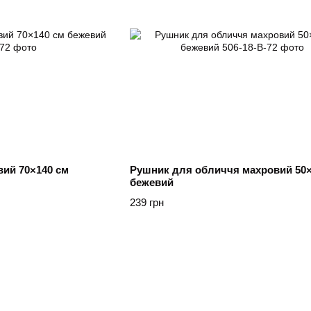
ий 70×140 см
Рушник для обличчя махровий 50×
бежевий
239 грн