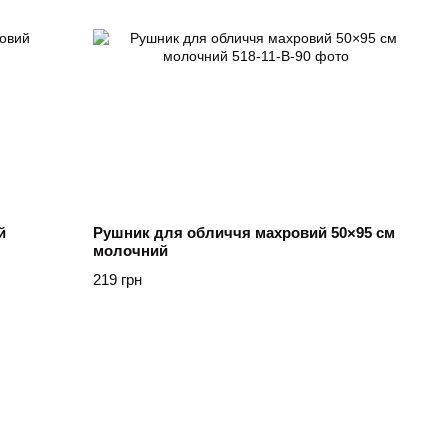
й
Рушник для обличчя махровий 50×95 см
молочний
219 грн