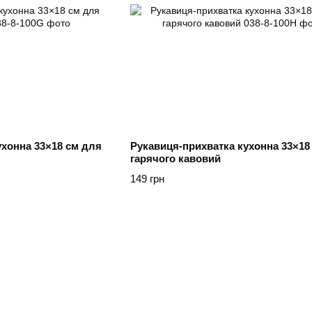
ухонна 33×18 см для
Рукавиця-прихватка кухонна 33×18
гарячого кавовий
149 грн