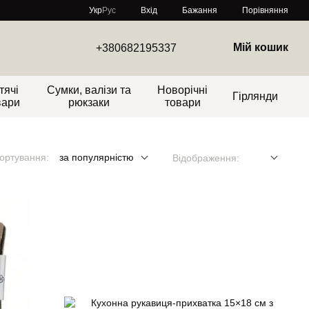
Порівняння
Укр
Рус
Вхід
Бажання
Мій кошик
+380682195337
тячі
Сумки, валізи та
Новорічні
Гірлянди
вари
рюкзаки
товари
ортування:
за популярністю
Відображення: