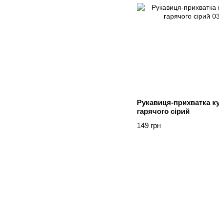
Рукавиця-прихватка к
гарячого сірий
149 грн