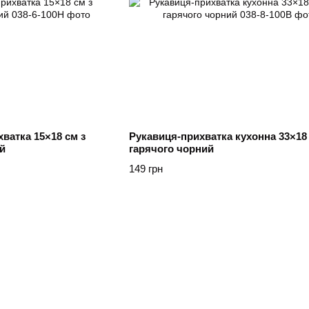
ватка 15×18 см з
Рукавиця-прихватка кухонна 33×18
й
гарячого чорний
149 грн