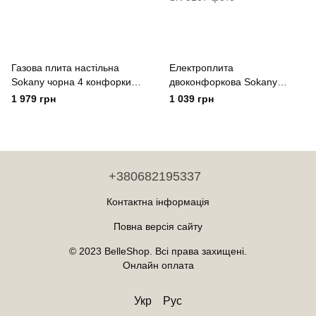
Газова плита настільна
Електроплита
Sokany чорна 4 конфорки
двоконфоркова Sokany
кемпінгова
настільна плита 2000 Вт
1 979 грн
1 039 грн
електрична плитка
портативна для дому дачі
+380682195337
Контактна інформація
Повна версія сайту
© 2023 BelleShop. Всі права захищені.
Онлайн оплата
Укр
Рус