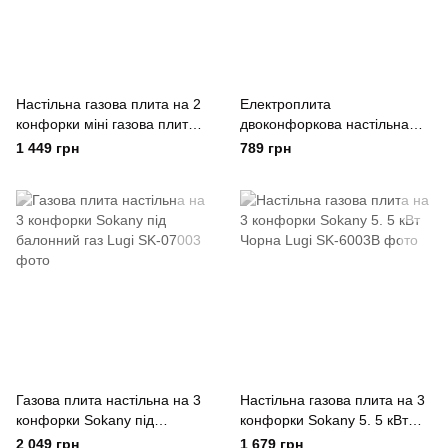
Настільна газова плита на 2
Електроплита
конфорки міні газова плита
двоконфоркова настільна
для балонного газу Біла
плита 2000 Вт Sokany
1 449 грн
789 грн
Sokany
Газова плита настільна на 3
Настільна газова плита на 3
конфорки Sokany під
конфорки Sokany 5. 5 кВт
балонний газ Lugi
Чорна Lugi
2 049 грн
1 679 грн