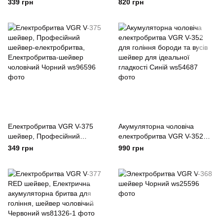
шейвер для сухого гоління
професійна бритва Шейвер.
339 грн
820 грн
тример. Колір: чорний
Колір: жовтий
Електробритва VGR V-375
Акумуляторна чоловіча
шейвер, Професійний
електробритва VGR V-352
шейвер-електробритва,
для гоління бороди та вусів
349 грн
990 грн
Електробритва-шейвер
шейвер для ідеальної
чоловічий Чорний
гладкості Синій