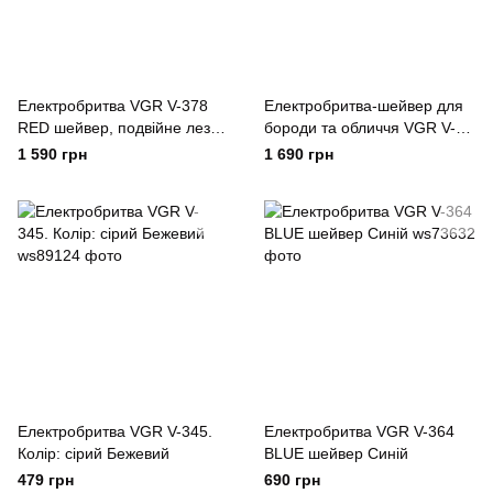
Електробритва VGR V-378
Електробритва-шейвер для
RED шейвер, подвійне лезо,
бороди та обличчя VGR V-
регулювання потужності
307 GREEN металевий
1 590 грн
1 690 грн
7000-9000 RPM. Колір:
корпус Зелений
червоний
Електробритва VGR V-345.
Електробритва VGR V-364
Колір: сірий Бежевий
BLUE шейвер Синій
479 грн
690 грн