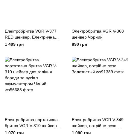
Електробритва VGR V-377
Электробритва VGR V-368
RED шейвер, Електрична
шейвер Чорний
акумуляторна бритва для
1 499 грн
890 грн
гоління, шейвер чоловічий
Червоний
Електробритва портативна
Електробритва VGR V-349
бритва VGR V-310 шейвер
шейвер, потрійне лезо
для гоління бороди та вусів з
Золотистый
1 070 грн
1 090 грн