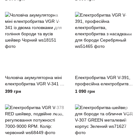
акумулятором Чиний
Чоловіча акумуляторна міні
Електробритва VGR V-391,
електробритва VGR V-341 із
професійна електробритва,
двома головками для
електробритва з насадками
399 грн
1 090 грн
гоління бороди та вусів
для бороди Серебряный
шейвер Чорний