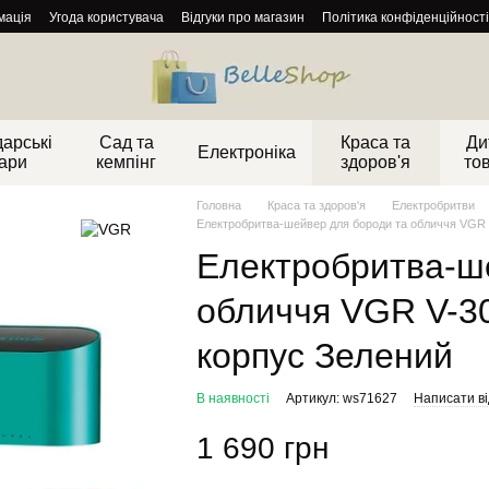
мація
Угода користувача
Відгуки про магазин
Політика конфіденційності
арські
Сад та
Краса та
Ди
Електроніка
ари
кемпінг
здоров'я
то
Головна
Краса та здоров'я
Електробритви
Електробритва-шейвер для бороди та обличчя VGR
Електробритва-ш
обличчя VGR V-3
корпус Зелений
В наявності
Артикул: ws71627
Написати ві
1 690 грн