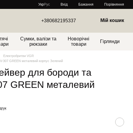
Порівняння
Укр
Рус
Вхід
Бажання
Мій кошик
+380682195337
тячі
Сумки, валізи та
Новорічні
Гірлянди
вари
рюкзаки
товари
Електробритви VGR
 V-307 GREEN металевий корпус Зелений
ейвер для бороди та
07 GREEN металевий
дгук