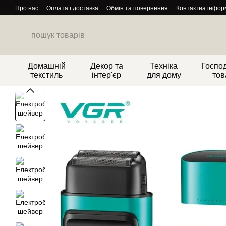
Перейти до основного контенту
Про нас
Оплата і доставка
Обмін та повернення
Контактна інфор
Домашній
Декор та
Техніка
Господ
текстиль
інтер'єр
для дому
тов